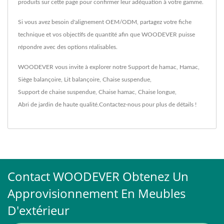
produits sur cette page pour confirmer leur adéquation à votre gamme.
Si vous avez besoin d'alignement OEM/ODM, partagez votre fiche
technique et vos objectifs de quantité afin que WOODEVER puisse
répondre avec des options réalisables.
WOODEVER vous invite à explorer notre
Support de hamac
,
Hamac
,
Siège balançoire
,
Lit balançoire
,
Chaise suspendue
,
Support de chaise suspendue
,
Chaise hamac
,
Chaise longue
,
Abri de jardin
de haute qualité.
Contactez-nous
pour plus de détails !
Contact WOODEVER Obtenez Un
Approvisionnement En Meubles
D'extérieur