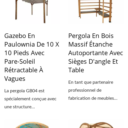
Gazebo En
Pergola En Bois
Paulownia De 10 X
Massif Étanche
10 Pieds Avec
Autoportante Avec
Pare-Soleil
Sièges D'angle Et
Rétractable À
Table
Vagues
En tant que partenaire
professionnel de
La pergola GB04 est
fabrication de meubles
spécialement conçue avec
pour les acheteurs
une structure
mondiaux...
rectangulaire, qui peut
être...