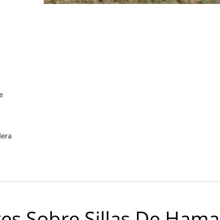
e
dera
es Sobre Sillas De Ham