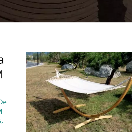
a
M
De
M
,