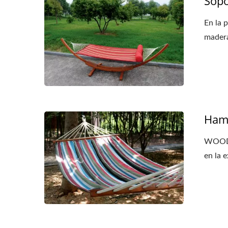
Sopo
En la 
madera
Ham
WOODEV
en la e