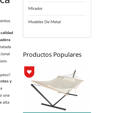
Mirador
ientos
Muebles De Metal
calidad
madera
tratada
Productos Populares
cional
lazo.
 peso?
ntes y
la
do una
e alta