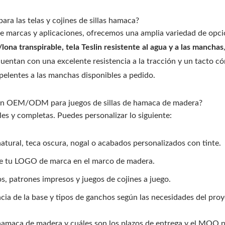
Pérgola Con Toldo Ajus
rte De Hamaca De Acero
ara las telas y cojines de sillas hamaca?
De Metal
Para Exterior
 de marcas y aplicaciones, ofrecemos una amplia variedad de opc
/lona transpirable, tela Teslin resistente al agua y a las manchas
 cuentan con una excelente resistencia a la tracción y un tacto 
elentes a las manchas disponibles a pedido.
ón OEM/ODM para juegos de sillas de hamaca de madera?
les y completas. Puedes personalizar lo siguiente:
tural, teca oscura, nogal o acabados personalizados con tinte.
de tu LOGO de marca en el marco de madera.
s, patrones impresos y juegos de cojines a juego.
ncia de la base y tipos de ganchos según las necesidades del proy
hamaca de madera y cuáles son los plazos de entrega y el MOQ p