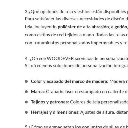
Pérgola Con Toldo Ajustable
Sopo
3.¿Qué opciones de tela y estilos están disponibles p
De Metal
Para satisfacer las diversas necesidades de diseño
tela, incluyendo
poliéster de alta abrasión, algodón
como estilos de red tejidos a mano. Todas las telas
con tratamientos personalizados impermeables y rep
4. ¿Ofrece WOODEVER servicios de personalizaci
Sí, ofrecemos soluciones de personalización integra
Color y acabado del marco de madera:
Madera na
Marca:
Grabado láser o estampado en caliente 
Tejidos y patrones:
Colores de tela personalizado
Herrajes y dimensiones:
Ajustes de altura, dista
5.¿Cómo se empaquetan los conjuntos de sillas de 