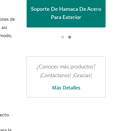
table
Pér
Soporte De Hamaca De Acero
Para Exterior
iones de
, así
cómodo,
¿Conoces más productos?
¡Contáctanos! ¡Gracias!
Más Detalles
ecto.
ara la