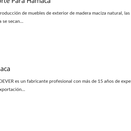
rte Para Hamaca
producción de muebles de exterior de madera maciza natural, las 
 se secan...
aca
ER es un fabricante profesional con más de 15 años de expe
xportación...