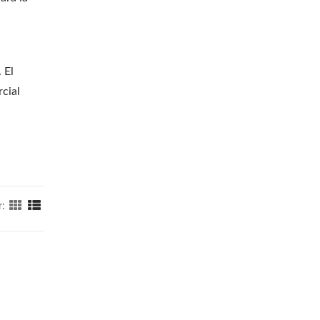
 El
rcial
r: