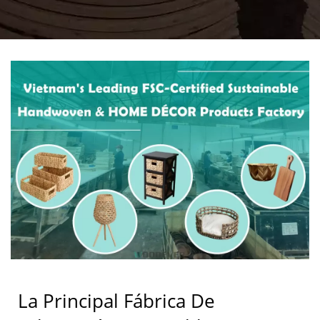
CERTIFICADA POR FSC
DE VIETNAM PARA
PRODUCTOS TEJIDOS A
MANO Y DECORACIÓN
DEL HOGAR | SERVICIO
AL CLIENTE DEL
PROVEEDOR
MAYORISTA B2B Y
OEM/ODM
La Principal Fábrica De