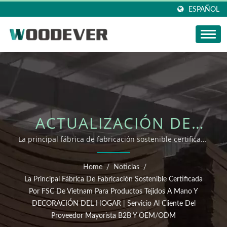
ESPAÑOL
ACTUALIZACIÓN DE
NOTICIAS DE
La principal fábrica de fabricación sostenible certificada
por FSC de Vietnam para productos tejidos a mano y
WOODEVER: LA
DECORACIÓN DEL HOGAR | Proveedor mayorista B2B y
Home
/
Noticias
/
OEM/ODM
PRINCIPAL FÁBRICA DE
La Principal Fábrica De Fabricación Sostenible Certificada
Por FSC De Vietnam Para Productos Tejidos A Mano Y
FABRICACIÓN
DECORACIÓN DEL HOGAR | Servicio Al Cliente Del
Proveedor Mayorista B2B Y OEM/ODM
SOSTENIBLE