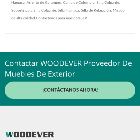
Hamaca
,
Asiento de Columpio
,
Cama de Columpio
,
Silla Colgante
,
Soporte para Silla Colgante
,
Silla Hamaca
,
Silla de Relajación
,
Mirador
de alta calidad.
Contáctenos
para más detalles!
Contactar WOODEVER Proveedor De
Muebles De Exterior
¡CONTÁCTANOS AHORA!