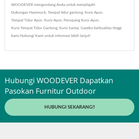
WOODEVER mengundang Anda untuk menjelajahi
Dukungan Hammock
,
Tempat tidur gantung
,
Kursi Ayun
,
Tempat Tidur Ayun
,
Kursi Ayun
,
Penopang Kursi Ayun
,
Kursi Tempat Tidur Gantung
,
Kursi Santai
,
Gazebo
berkualitas tinggi
kami.
Hubungi Kami
untuk informasi lebih lanjut!
Hubungi WOODEVER Dapatkan
Pasokan Furnitur Outdoor
HUBUNGI SEKARANG!!