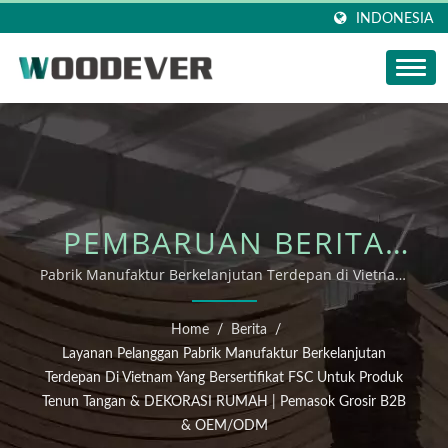
INDONESIA
PEMBARUAN BERITA
WOODEVER: LAYANAN
Pabrik Manufaktur Berkelanjutan Terdepan di Vietnam
yang Bersertifikat FSC untuk Produk Tenun Tangan &
PELANGGAN PABRIK
DEKORASI RUMAH | Pemasok Grosir B2B & OEM/ODM
Home
/
Berita
/
MANUFAKTUR
Layanan Pelanggan Pabrik Manufaktur Berkelanjutan
Terdepan Di Vietnam Yang Bersertifikat FSC Untuk Produk
BERKELANJUTAN
Tenun Tangan & DEKORASI RUMAH | Pemasok Grosir B2B
& OEM/ODM
TERDEPAN DI VIETNAM