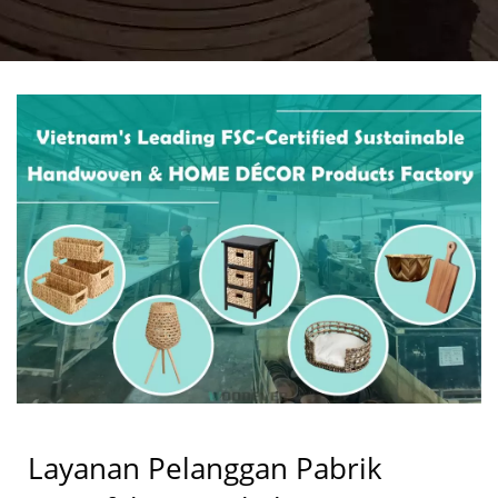
YANG BERSERTIFIKAT
FSC UNTUK PRODUK
TENUN TANGAN &
DEKORASI RUMAH |
PEMASOK GROSIR B2B
& OEM/ODM
Layanan Pelanggan Pabrik