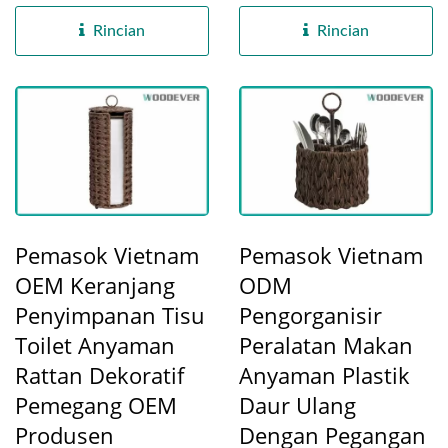
penampilan yang stylish...
mengutamakan kualitas...
Rincian
Rincian
Pemasok Vietnam
Pemasok Vietnam
OEM Keranjang
ODM
Penyimpanan Tisu
Pengorganisir
Toilet Anyaman
Peralatan Makan
Rattan Dekoratif
Anyaman Plastik
Pemegang OEM
Daur Ulang
Produsen
Dengan Pegangan