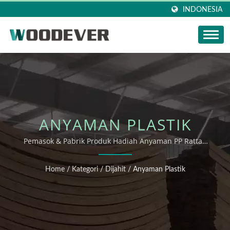
INDONESIA
ANYAMAN PLASTIK
Pemasok & Pabrik Produk Hadiah Anyaman PP Rattan
Tahan Air yang Dapat Didaur Ulang & ODM/OEM
Furniture, Pemasok Furniture, Pabrikan Furniture.
Home
/
Kategori
/
Dijahit
/
Anyaman Plastik
Pemasok Furniture Luar Ruangan dan Dalam Ruangan,
Furniture Anyaman Kayu ODM OEM Pemasok
Profesional