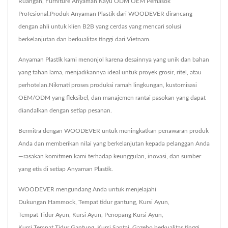
Ruangan, Furniture Anyaman Kayu ODM OEM Pemasok
Profesional.Produk Anyaman Plastik dari WOODEVER dirancang
dengan ahli untuk klien B2B yang cerdas yang mencari solusi
berkelanjutan dan berkualitas tinggi dari Vietnam.
Anyaman Plastik kami menonjol karena desainnya yang unik dan bahan
yang tahan lama, menjadikannya ideal untuk proyek grosir, ritel, atau
perhotelan.Nikmati proses produksi ramah lingkungan, kustomisasi
OEM/ODM yang fleksibel, dan manajemen rantai pasokan yang dapat
diandalkan dengan setiap pesanan.
Bermitra dengan WOODEVER untuk meningkatkan penawaran produk
Anda dan memberikan nilai yang berkelanjutan kepada pelanggan Anda
—rasakan komitmen kami terhadap keunggulan, inovasi, dan sumber
yang etis di setiap Anyaman Plastik.
WOODEVER mengundang Anda untuk menjelajahi
Dukungan Hammock
,
Tempat tidur gantung
,
Kursi Ayun
,
Tempat Tidur Ayun
,
Kursi Ayun
,
Penopang Kursi Ayun
,
Kursi Tempat Tidur Gantung
,
Kursi Santai
,
Gazebo
berkualitas tinggi