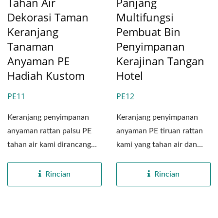
Tahan Air
Panjang
Dekorasi Taman
Multifungsi
Keranjang
Pembuat Bin
Tanaman
Penyimpanan
Anyaman PE
Kerajinan Tangan
Hadiah Kustom
Hotel
PE11
PE12
Keranjang penyimpanan
Keranjang penyimpanan
anyaman rattan palsu PE
anyaman PE tiruan rattan
tahan air kami dirancang
kami yang tahan air dan
khusus untuk pasar B2B
serbaguna dengan mulus...
yang...
Rincian
Rincian