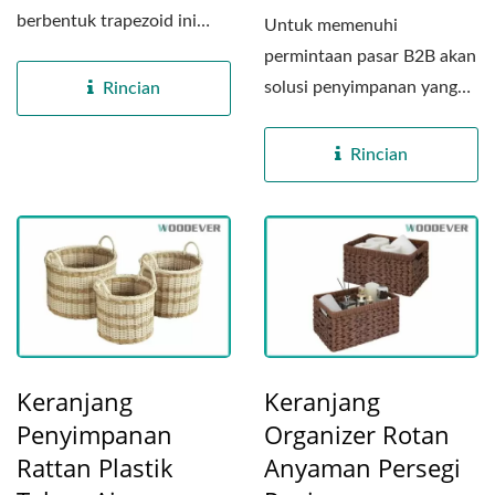
berbentuk trapezoid ini
Untuk memenuhi
dibuat dari resin
permintaan pasar B2B akan
berkualitas...
solusi penyimpanan yang
Rincian
menarik secara estetika,
tahan...
Rincian
Keranjang
Keranjang
Penyimpanan
Organizer Rotan
Rattan Plastik
Anyaman Persegi