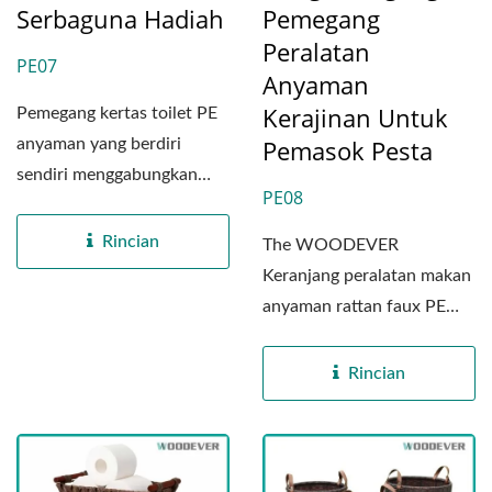
Serbaguna Hadiah
Pemegang
Peralatan
PE07
Anyaman
Kerajinan Untuk
Pemegang kertas toilet PE
Pemasok Pesta
anyaman yang berdiri
sendiri menggabungkan
PE08
kepraktisan dengan
keanggunan...
Rincian
The WOODEVER
Keranjang peralatan makan
anyaman rattan faux PE
dengan mulus
menggabungkan kerajinan...
Rincian