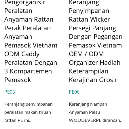
Pengorganisir
Keranjang
Peralatan
Penyimpanan
Anyaman Rattan
Rattan Wicker
Perak Peralatan
Persegi Panjang
Anyaman
Dengan Pegangan
Pemasok Vietnam
Pemasok Vietnam
ODM Caddy
OEM / ODM
Peralatan Dengan
Organizer Hadiah
3 Kompartemen
Keterampilan
Pemasok
Kerajinan Grosir
PE05
PE06
Keranjang penyimpanan
Keranjang Nampan
peralatan makan tiruan
Anyaman Palsu
rattan PE ini
WOODEVERPE dirancang
menggabungkan
untuk pasar B2B yang