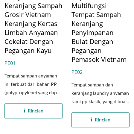
Keranjang Sampah
Multifungsi
Grosir Vietnam
Tempat Sampah
Keranjang Kertas
Keranjang
Limbah Anyaman
Penyimpanan
Cokelat Dengan
Bulat Dengan
Pegangan Kayu
Pegangan
Pemasok Vietnam
PE01
PE02
Tempat sampah anyaman
ini terbuat dari bahan PP
Tempat sampah dan
(polypropylene) yang dapat
keranjang laundry anyaman
didaur ulang dan mirip...
rami pp klasik, yang dibuat
dengan ahli oleh
Rincian
pengrajin...
Rincian