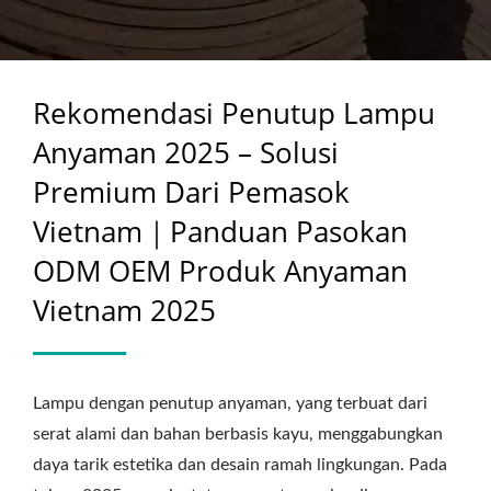
PEMASOK VIETNAM｜
PANDUAN PASOKAN
Rekomendasi Penutup Lampu
ODM OEM PRODUK
Anyaman 2025 – Solusi
ANYAMAN VIETNAM
Premium Dari Pemasok
2025
Vietnam｜Panduan Pasokan
ODM OEM Produk Anyaman
Vietnam 2025
Lampu dengan penutup anyaman, yang terbuat dari
serat alami dan bahan berbasis kayu, menggabungkan
daya tarik estetika dan desain ramah lingkungan. Pada