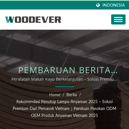
INDONESIA
PEMBARUAN BERITA
WOODEVER:
Peralatan Makan Kayu Berkelanjutan – Solusi Premium
dari Pemasok Vietnam｜Panduan Pasokan ODM OEM
REKOMENDASI
Pabrik Produk Anyaman Vietnam 2025
Home
/
Berita
/
PENUTUP LAMPU
Rekomendasi Penutup Lampu Anyaman 2025 – Solusi
Premium Dari Pemasok Vietnam｜Panduan Pasokan ODM
ANYAMAN 2025 –
OEM Produk Anyaman Vietnam 2025
SOLUSI PREMIUM DARI