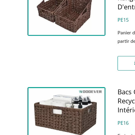
D'ent
PE15
Panier 
partir d
Bacs 
Recyc
Intér
PE16