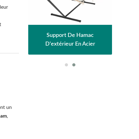
leur
t
eil
Pe
Support De Hamac
D'extérieur En Acier
ent un
tnam
,