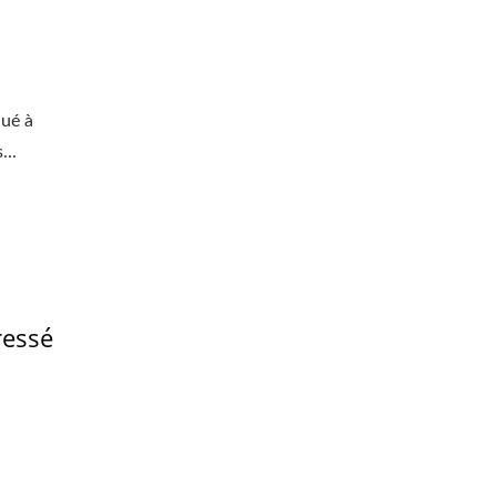
qué à
...
ressé