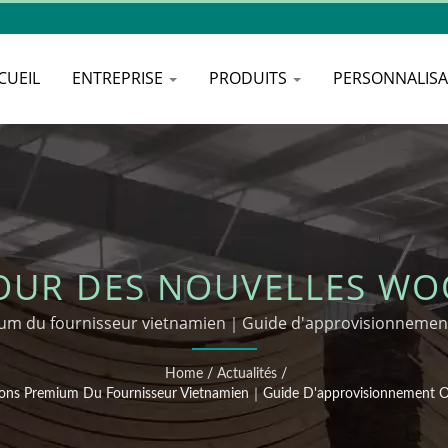
CUEIL
ENTREPRISE
PRODUITS
PERSONNALIS
JOUR DES NOUVELLES WO
 D'ABAT-JOUR TISSÉS 
emium du fournisseur vietnamien｜Guide d'approvisionnement
Vietnam 2025
U FOURNISSEUR VIETNA
Home
/
Actualités
/
ions Premium Du Fournisseur Vietnamien｜Guide D'approvisionnement 
EMENT ODM OEM DE L'US