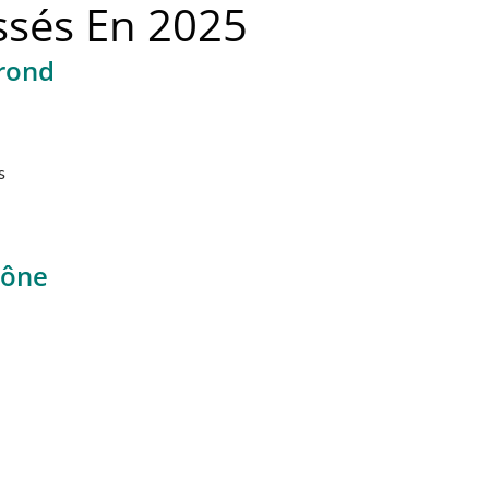
ssés En 2025
 rond
s
cône