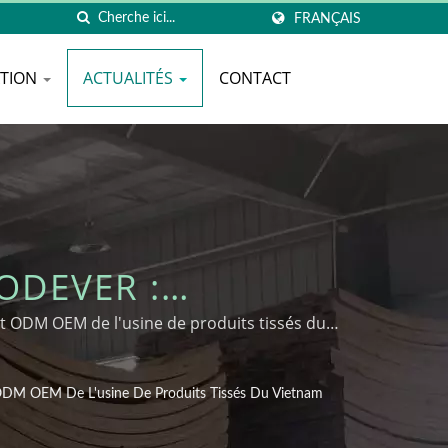
FRANÇAIS
ATION
ACTUALITÉS
CONTACT
ODEVER :
2025 – SOLUTIONS
 ODM OEM de l'usine de produits tissés du
MIEN｜GUIDE
ODM OEM De L'usine De Produits Tissés Du Vietnam
INE DE PRODUITS