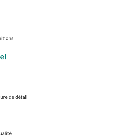
nitions
el
ure de détail
ualité