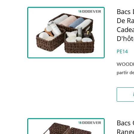
Bacs 
De Ra
Cadea
D'hôt
PE14
WOODEVE
partir d
Bacs 
Rang