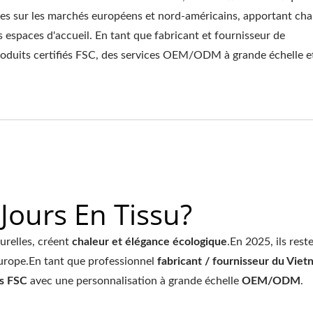
ires sur les marchés européens et nord-américains, apportant cha
es espaces d'accueil. En tant que fabricant et fournisseur de
uits certifiés FSC, des services OEM/ODM à grande échelle e
Pergola Avec Pare-Sol
Support De Hamac
Réglable En Métal
D'extérieur En Acier
Jours En Tissu?
turelles, créent
chaleur et élégance écologique
.En 2025, ils rest
urope.En tant que professionnel
fabricant / fournisseur du Vie
és FSC
avec une personnalisation à grande échelle
OEM/ODM
.