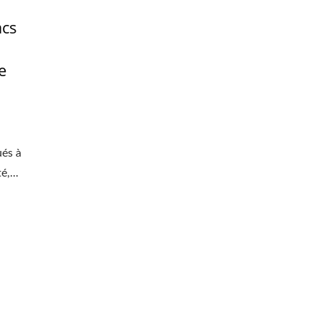
acs
e
és à
,...