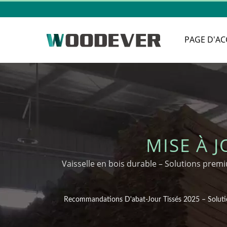
PAGE D'AC
MISE À 
RECOMMANDATIONS
Vaisselle en bois durable – Solutions pr
PREMIUM D
Recommandations D'abat-Jour Tissés 2025 – Solut
D'APPROVISIONN