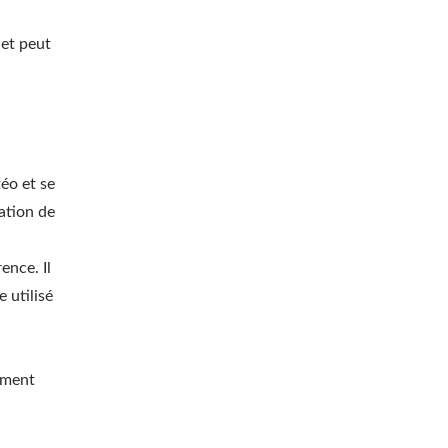
 et peut
a
téo et se
cation de
ence. Il
e utilisé
ement