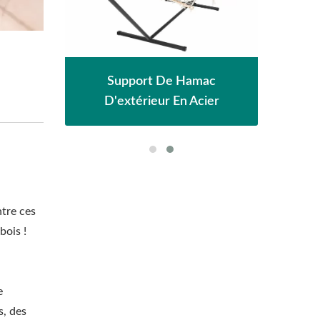
eil
Pe
Support De Hamac
D'extérieur En Acier
ntre ces
bois !
e
s, des