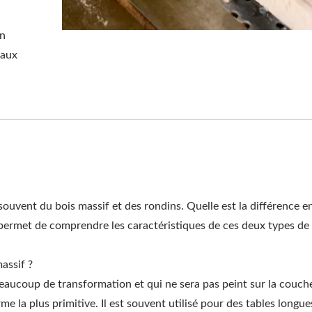
on
 aux
Pergola Avec Pare-Sol
Support De Hamac
Réglable En Métal
D'extérieur En Acier
uvent du bois massif et des rondins. Quelle est la différence e
rmet de comprendre les caractéristiques de ces deux types de 
assif ?
 beaucoup de transformation et qui ne sera pas peint sur la couch
e la plus primitive. Il est souvent utilisé pour des tables longue