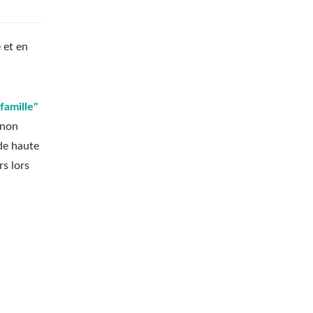
 et en
famille"
 non
 de haute
rs lors