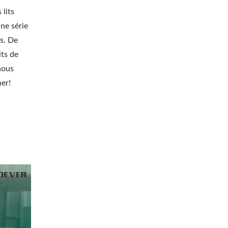
lits
ne série
es. De
ts de
nous
ner!