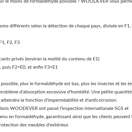
oisir le moins de formaldéhyde possible ? WOODEVER vous perme
 différents selon la détection de chaque pays, divisée en F1, 
F1, F2, F3
cants privés (environ la moitié du contenu de E1)
, puis F2=E0, et enfin F3=E1
ossible, plus le formaldéhyde est bas, plus les insectes et les t
e problème d'absorption excessive d'humidité. Une petite quantité
tteindre la fonction d'imperméabilité et d'anticorrosion.
 en bois WOODEVER ont passé l'inspection internationale SGS et
nu en formaldéhyde, garantissant ainsi que les clients peuvent 
 protection des meubles d'extérieur.