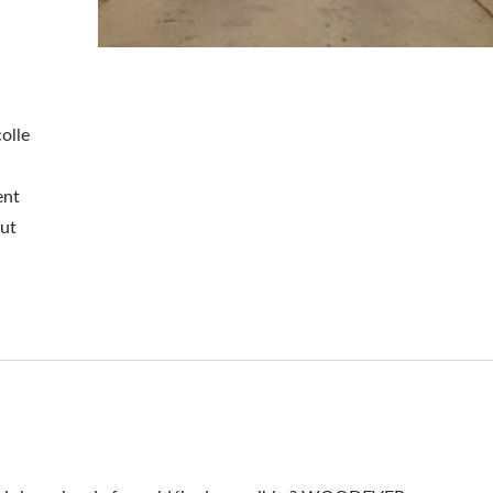
Pergola Avec Pare-Soleil
olle
Réglable En Métal
ent
eut