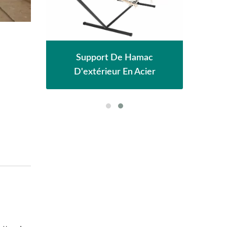
Pergola Avec Pare
Support De Hamac
Réglable En M
D'extérieur En Acier