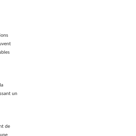
ions
euvent
ubles
la
issant un
nt de
 une