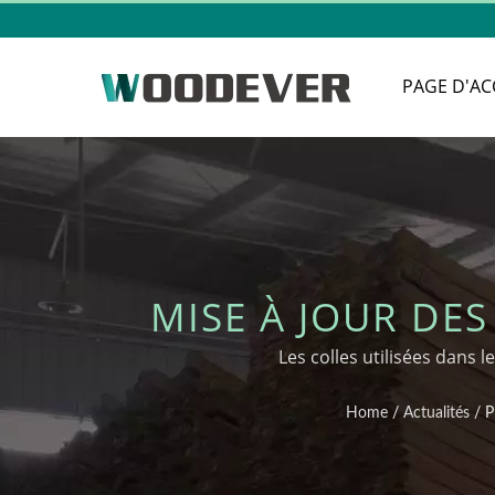
PAGE D'AC
MISE À JOUR DE
DE CONTENU EN
Les colles utilisées dans
BO
Home
/
Actualités
/
P