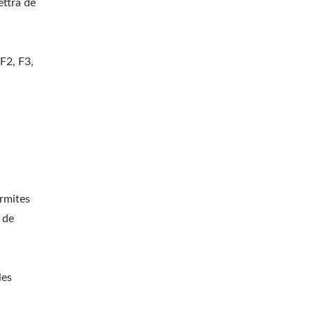
ttra de
F2, F3,
ermites
 de
les