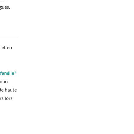
gues,
 et en
famille"
 non
 de haute
rs lors