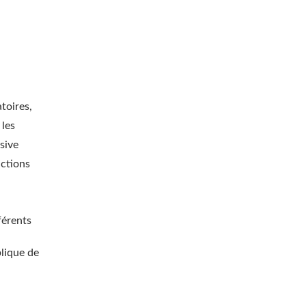
toires,
 les
sive
nctions
férents
blique de