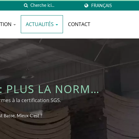
FRANÇAIS
ATION
ACTUALITÉS
CONTACT
: PLUS LA NORME
LES MEUBLES EN
es à la certification SGS.
T ?
 Basse, Mieux C'est ?