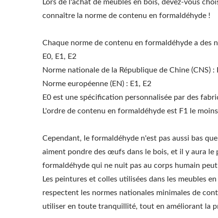
Lors de l'achat de meubles en bois, devez-vous ch
connaître la norme de contenu en formaldéhyde !
Chaque norme de contenu en formaldéhyde a des noms
E0, E1, E2
Norme nationale de la République de Chine (CNS) : 
Norme européenne (EN) : E1, E2
E0 est une spécification personnalisée par des fabri
L'ordre de contenu en formaldéhyde est F1 le moins
Cependant, le formaldéhyde n'est pas aussi bas que p
aiment pondre des œufs dans le bois, et il y aura l
formaldéhyde qui ne nuit pas au corps humain peut a
Les peintures et colles utilisées dans les meubles
respectent les normes nationales minimales de conte
utiliser en toute tranquillité, tout en améliorant la