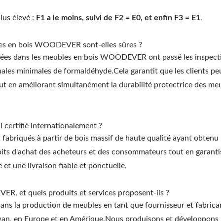
lus élevé :
F1 a le moins, suivi de F2 = E0, et enfin F3 = E1
.
ubles en bois WOODEVER sont-elles sûres ?
lisées dans les meubles en bois WOODEVER ont passé les inspect
nales minimales de formaldéhyde.Cela garantit que les clients p
 tout en améliorant simultanément la durabilité protectrice des me
 certifié internationalement ?
briqués à partir de bois massif de haute qualité ayant obtenu 
roits d'achat des acheteurs et des consommateurs tout en garant
t une livraison fiable et ponctuelle.
ER, et quels produits et services proposent-ils ?
s la production de meubles en tant que fournisseur et fabrica
aiwan, en Europe et en Amérique.Nous produisons et développons