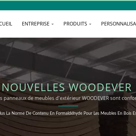
CUEIL
ENTREPRISE
PRODUITS
PERSONNALIS
S NOUVELLES WOODEVER 
 FORMALDÉHYDE POUR 
 les panneaux de meubles d'extérieur WOODEVER sont conform
IS EST BASSE, MIEUX C'ES
lus La Norme De Contenu En Formaldéhyde Pour Les Meubles En Bois Est