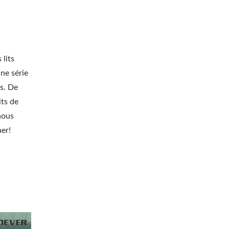
lits
ne série
es. De
ts de
nous
ner!