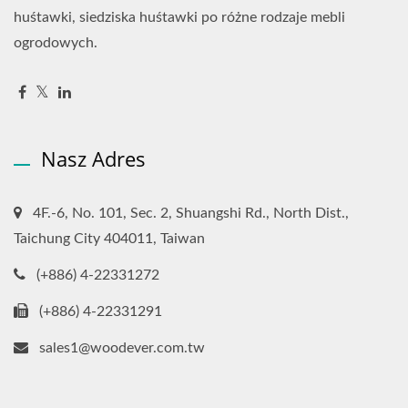
huśtawki, siedziska huśtawki po różne rodzaje mebli
ogrodowych.
Nasz Adres
4F.-6, No. 101, Sec. 2, Shuangshi Rd., North Dist.,
Taichung City 404011, Taiwan
(+886) 4-22331272
(+886) 4-22331291
sales1@woodever.com.tw