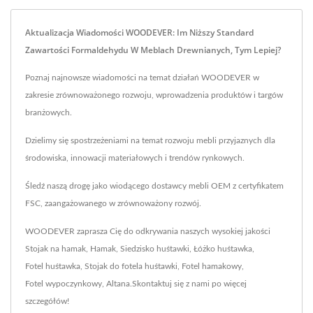
Aktualizacja Wiadomości WOODEVER: Im Niższy Standard
Zawartości Formaldehydu W Meblach Drewnianych, Tym Lepiej?
Poznaj najnowsze wiadomości na temat działań WOODEVER w
zakresie zrównoważonego rozwoju, wprowadzenia produktów i targów
branżowych.
Dzielimy się spostrzeżeniami na temat rozwoju mebli przyjaznych dla
środowiska, innowacji materiałowych i trendów rynkowych.
Śledź naszą drogę jako wiodącego dostawcy mebli OEM z certyfikatem
FSC, zaangażowanego w zrównoważony rozwój.
WOODEVER zaprasza Cię do odkrywania naszych wysokiej jakości
Stojak na hamak
,
Hamak
,
Siedzisko huśtawki
,
Łóżko huśtawka
,
Fotel huśtawka
,
Stojak do fotela huśtawki
,
Fotel hamakowy
,
Fotel wypoczynkowy
,
Altana
.
Skontaktuj się z nami
po więcej
szczegółów!