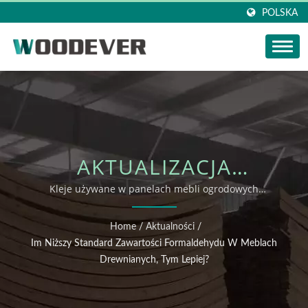
POLSKA
AKTUALIZACJA
WIADOMOŚCI
Kleje używane w panelach mebli ogrodowych
WOODEVER są zgodne z certyfikacją SGS
WOODEVER: IM NIŻSZY
Home
/
Aktualności
/
STANDARD
Im Niższy Standard Zawartości Formaldehydu W Meblach
Drewnianych, Tym Lepiej?
ZAWARTOŚCI
FORMALDEHYDU W