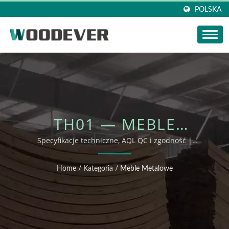
POLSKA
TH01 — MEBLE
ZEWNĘTRZNE
Specyfikacje techniczne, AQL QC i zgodność |
WOODEVER
OEM/ODM
Home
/
Kategoria
/
Meble Metalowe