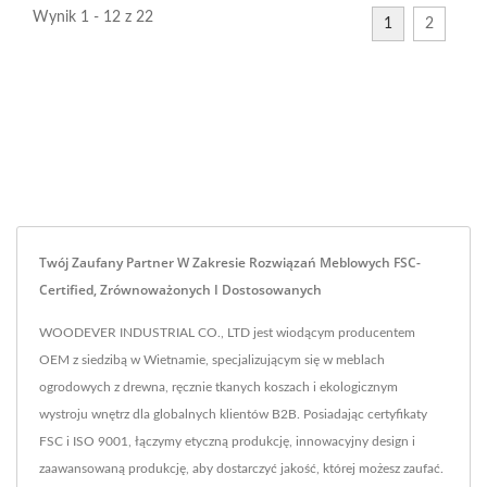
Wynik 1 - 12 z 22
1
2
Twój Zaufany Partner W Zakresie Rozwiązań Meblowych FSC-
Certified, Zrównoważonych I Dostosowanych
WOODEVER INDUSTRIAL CO., LTD jest wiodącym producentem
OEM z siedzibą w Wietnamie, specjalizującym się w meblach
ogrodowych z drewna, ręcznie tkanych koszach i ekologicznym
wystroju wnętrz dla globalnych klientów B2B. Posiadając certyfikaty
FSC i ISO 9001, łączymy etyczną produkcję, innowacyjny design i
zaawansowaną produkcję, aby dostarczyć jakość, której możesz zaufać.