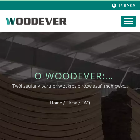
POLSKA
O WOODEVER:
WIODĄCY PRODUCENT
Twój zaufany partner w zakresie rozwiązań meblowych
FSC-Certified, zrównoważonych i dostosowanych
MEBLI I DEKORACJI NA
Home
/
Firma
/
FAQ
ZEWNĄTRZ OEM W
WIETNAMIE