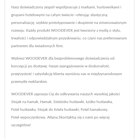
Nasz doświadczony zespół współpracuje z markami, hurtownikami i
grupami hotelowymi na całym świecie—oferując elastyczną
personalizację, szybkie prototypowanie i skupienie na zrównoważonym
rozwoju. Każdy produkt WOODEVER jest tworzony z myślą o stylu,
trwałości i odpowiedzialnym pozyskiwaniu, co czyni nas preferowanym
partnerem dla świadomych firm.
Wybierz WOODEVER dla bezproblemowego doświadczenia od
koncepcji po dostawę. Nasze zaangażowanie w doskonałość,
przejrzystość i satysfakcję klienta wyróżnia nas w międzynarodowym
przemyśle meblarskim.
WOODEVER zaprasza Cię do odkrywania naszych wysokiej jakości
Stojak na hamak
,
Hamak
,
Siedzisko huśtawki
,
Łóżko huśtawka
,
Fotel huśtawka
,
Stojak do fotela huśtawki
,
Fotel hamakowy
,
Fotel wypoczynkowy
,
Altana
.
Skontaktuj się z nami
po więcej
szczegółów!