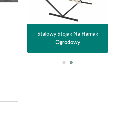
na
M
Stalowy Stojak Na Hamak
czna
Pe
Ogrodowy