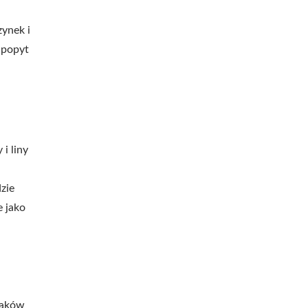
zynek i
 popyt
i liny
zie
e jako
maków