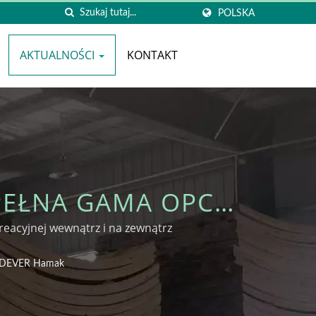
POLSKA
AKTUALNOŚCI
KONTAKT
EŁNA GAMA OPCJI
RZ - WOODEVER
eacyjnej wewnątrz i na zewnątrz
OODEVER Hamak