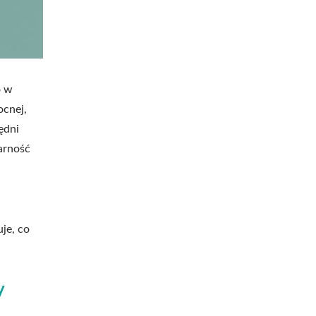
o w
cnej,
ędni
arność
je, co
y