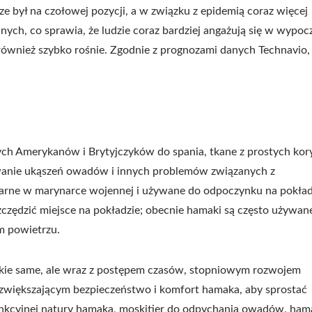
ył na czołowej pozycji, a w związku z epidemią coraz więcej
ch, co sprawia, że ludzie coraz bardziej angażują się w wypoc
również szybko rośnie. Zgodnie z prognozami danych Technavio,
h Amerykanów i Brytyjczyków do spania, tkane z prostych kory 
owanie ukąszeń owadów i innych problemów związanych z
larne w marynarce wojennej i używane do odpoczynku na pokład
zczędzić miejsce na pokładzie; obecnie hamaki są często używan
m powietrzu.
kie same, ale wraz z postępem czasów, stopniowym rozwojem
 zwiększającym bezpieczeństwo i komfort hamaka, aby sprostać
nkcyjnej natury hamaka, moskitier do odpychania owadów, ha