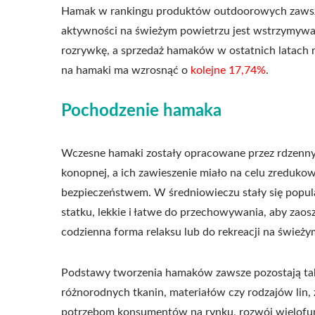
Hamak w rankingu produktów outdoorowych zawsze b
aktywności na świeżym powietrzu jest wstrzymywany
rozrywkę, a sprzedaż hamaków w ostatnich latach 
na hamaki ma wzrosnąć o
kolejne 17,74%
.
Pochodzenie hamaka
Wczesne hamaki zostały opracowane przez rdzennyc
konopnej, a ich zawieszenie miało na celu zreduk
bezpieczeństwem. W średniowieczu stały się popu
statku, lekkie i łatwe do przechowywania, aby zaos
codzienna forma relaksu lub do rekreacji na świeży
Podstawy tworzenia hamaków zawsze pozostają ta
różnorodnych tkanin, materiałów czy rodzajów lin,
potrzebom konsumentów na rynku, rozwój wielofu