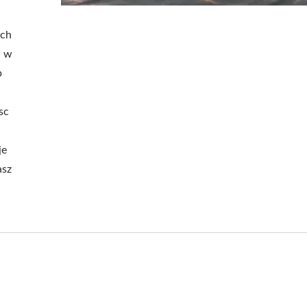
ach
, w
b
Metalowa Regulowa
lowy Stojak Na Hamak
Pergola Przeciwsłone
Ogrodowy
sc
je
asz