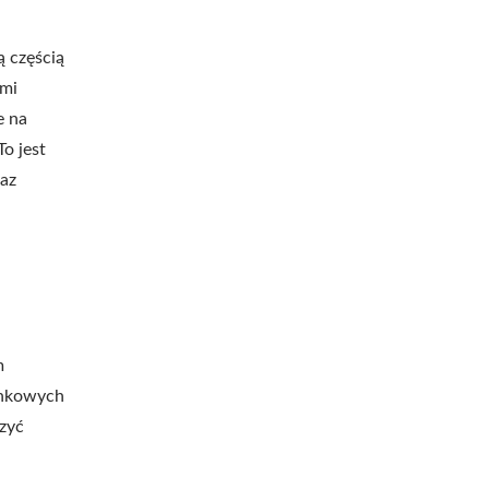
ą częścią
ami
e na
o jest
raz
m
zynkowych
szyć