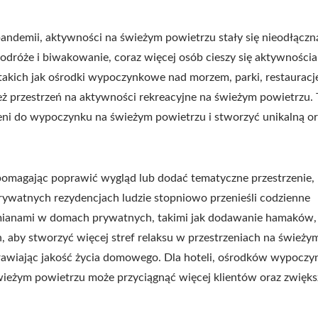
 pandemii, aktywności na świeżym powietrzu stały się nieodłączn
dróże i biwakowanie, coraz więcej osób cieszy się aktywności
takich jak ośrodki wypoczynkowe nad morzem, parki, restauracj
 przestrzeń na aktywności rekreacyjne na świeżym powietrzu. T
zeni do wypoczynku na świeżym powietrzu i stworzyć unikalną o
, pomagając poprawić wygląd lub dodać tematyczne przestrzenie,
ywatnych rezydencjach ludzie stopniowo przenieśli codzienne
mianami w domach prywatnych, takimi jak dodawanie hamaków,
 aby stworzyć więcej stref relaksu w przestrzeniach na świeży
oprawiając jakość życia domowego. Dla hoteli, ośrodków wypoc
 świeżym powietrzu może przyciągnąć więcej klientów oraz zwięk