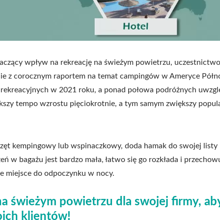
aczący wpływ na rekreację na świeżym powietrzu, uczestnictw
nie z corocznym raportem na temat campingów w Ameryce Półno
 rekreacyjnych w 2021 roku, a ponad połowa podróżnych uwzgl
kszy tempo wzrostu pięciokrotnie, a tym samym zwiększy popul
rzęt kempingowy lub wspinaczkowy, doda hamak do swojej listy
eń w bagażu jest bardzo mała, łatwo się go rozkłada i przechowu
ie miejsce do odpoczynku w nocy.
a świeżym powietrzu dla swojej firmy, ab
ich klientów!