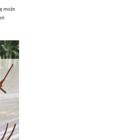
mę może
eń