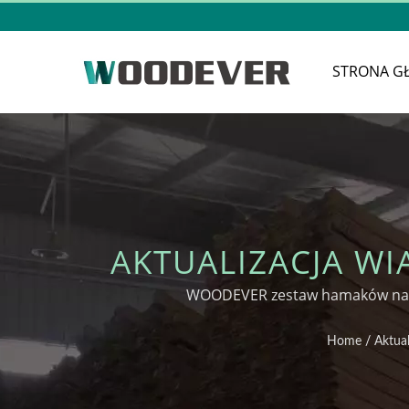
STRONA G
AKTUALIZACJA W
MEBLOWYCH DO
WOODEVER zestaw hamaków na świ
Home
/
Aktua