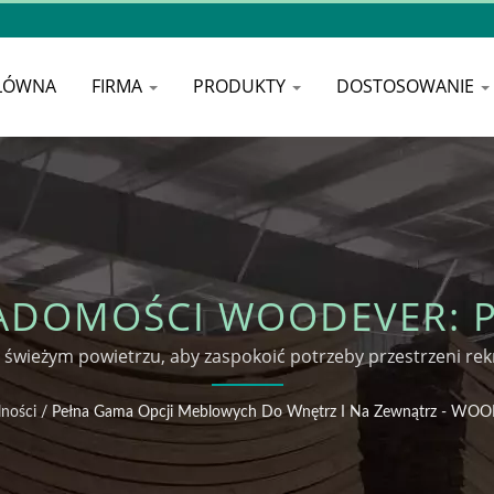
ŁÓWNA
FIRMA
PRODUKTY
DOSTOSOWANIE
IADOMOŚCI WOODEVER: P
 WNĘTRZ I NA ZEWNĄT
eżym powietrzu, aby zaspokoić potrzeby przestrzeni rekr
HAMAK
lności
/
Pełna Gama Opcji Meblowych Do Wnętrz I Na Zewnątrz - W