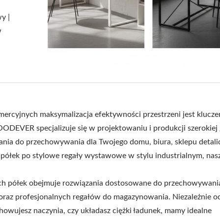
y |
w
ercyjnych maksymalizacja efektywności przestrzeni jest klucz
OODEVER specjalizuje się w projektowaniu i produkcji szerokiej
nia do przechowywania dla Twojego domu, biura, sklepu detali
półek po stylowe regały wystawowe w stylu industrialnym, nasz
ych półek obejmuje rozwiązania dostosowane do przechowywani
ni oraz profesjonalnych regałów do magazynowania. Niezależnie o
chowujesz naczynia, czy układasz ciężki ładunek, mamy idealne