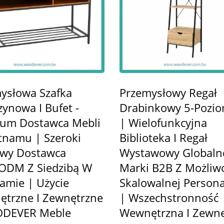
ysłowa Szafka
Przemysłowy Regał
ynowa I Bufet -
Drabinkowy 5-Pozi
um Dostawca Mebli
| Wielofunkcyjna
tnamu | Szeroki
Biblioteka I Regał
wy Dostawca
Wystawowy Globaln
ODM Z Siedzibą W
Marki B2B Z Możliw
amie | Użycie
Skalowalnej Personal
trzne I Zewnętrzne
| Wszechstronność
ODEVER Meble
Wewnętrzna I Zewnę