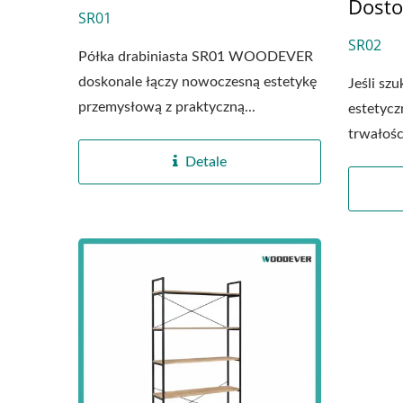
Dost
SR01
SR02
Półka drabiniasta SR01 WOODEVER
doskonale łączy nowoczesną estetykę
Jeśli sz
przemysłową z praktyczną...
estetycz
trwałości
Detale