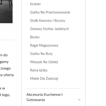
Krzesło
Szafka Na Przechowywanie
Stolik Kawowy I Boczny
Zestawy Stołów Jadalnych
Biurko
Regał Magazynowy
Szafka Na Buty
em do
 gamy
Wieszak Na Odzież
cznego
Rama Łóżka
a oferta
Meble Dla Zwierząt
a w
Akcesoria Kuchenne I
d tego,
Gotowania