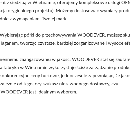
t z siedzibą w Wietnamie, oferujemy kompleksowe usługi OE
ukcja oryginalnego projektu). Możemy dostosować wymiary prod
godnie z wymaganiami Twojej marki.
: Wybierając półki do przechowywania WOODEVER, możesz sku
ałaganem, tworząc czystsze, bardziej zorganizowane i wysoce e
ezmiennemu zaangażowaniu w jakość, WOODEVER stał się zaufa
a fabryka w Wietnamie wykorzystuje ścisłe zarządzanie produkc
konkurencyjne ceny hurtowe, jednocześnie zapewniając, że jako
ależnie od tego, czy szukasz niezawodnego dostawcy, czy
Metalowa Regulowa
lowy Stojak Na Hamak
, WOODEVER jest idealnym wyborem.
Pergola Przeciwsłone
Ogrodowy