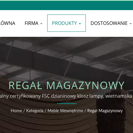
ŁÓWNA
FIRMA
PRODUKTY
DOSTOSOWANIE
REGAŁ MAGAZYNOWY
lny certyfikowany FSC dzianinowy klosz lampy, wietnamska
elastycznością dostosowania w systemie one-stop.
Home
/
Kategoria
/
Meble Wewnętrzne
/
Regał Magazynowy