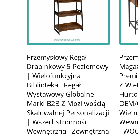
Przemysłowy Regał
Przem
Drabinkowy 5-Poziomowy
Magaz
| Wielofunkcyjna
Premi
Biblioteka I Regał
Z Wie
Wystawowy Globalne
Hurto
Marki B2B Z Możliwością
OEM/
Skalowalnej Personalizacji
Wietn
| Wszechstronność
Wewnę
Wewnętrzna I Zewnętrzna
- WO