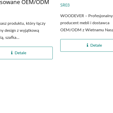
osowane OEM/ODM
SR03
WOODEVER – Profesjonalny
producent mebli i dostawca
ukasz produktu, który łączy
OEM/ODM z Wietnamu Nas
ny design z wyjątkową
starannie dobrana,...
ą, szafka...
Detale
Detale