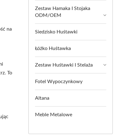
Zestaw Hamaka I Stojaka
ODM/OEM
.
ść na
Siedzisko Huśtawki
Łóżko Huśtawka
mi
Zestaw Huśtawki I Stelaża
rz. To
Fotel Wypoczynkowy
Altana
Meble Metalowe
ując