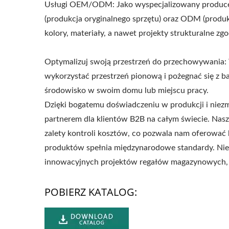
Usługi OEM/ODM: Jako wyspecjalizowany producen
(produkcja oryginalnego sprzętu) oraz ODM (prod
kolory, materiały, a nawet projekty strukturalne z
Optymalizuj swoją przestrzeń do przechowywania
wykorzystać przestrzeń pionową i pożegnać się z b
środowisko w swoim domu lub miejscu pracy.
Dzięki bogatemu doświadczeniu w produkcji i ni
partnerem dla klientów B2B na całym świecie. Nasz
zalety kontroli kosztów, co pozwala nam oferować 
produktów spełnia międzynarodowe standardy. Niez
Metalowa Regulowana
Sta
innowacyjnych projektów regałów magazynowych
Pergola Przeciwsłoneczna
POBIERZ KATALOG: