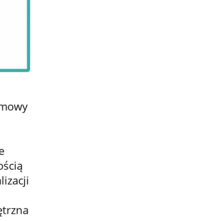
omowy
e
ością
izacji
trzna