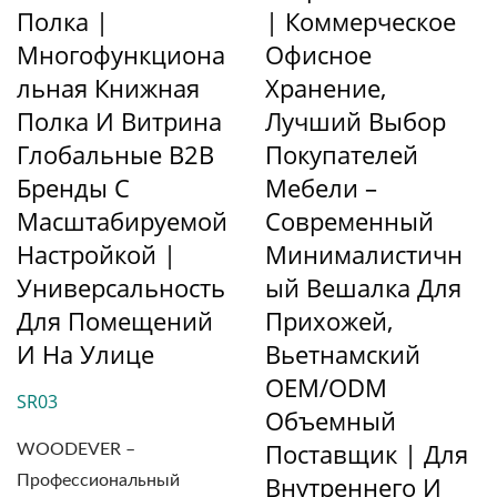
Полка |
| Коммерческое
Многофункциона
Офисное
Льная Книжная
Хранение,
Полка И Витрина
Лучший Выбор
Глобальные B2B
Покупателей
Бренды С
Мебели –
Масштабируемой
Современный
Настройкой |
Минималистичн
Универсальность
Ый Вешалка Для
Для Помещений
Прихожей,
И На Улице
Вьетнамский
OEM/ODM
SR03
Объемный
Поставщик | Для
WOODEVER –
Внутреннего И
Профессиональный