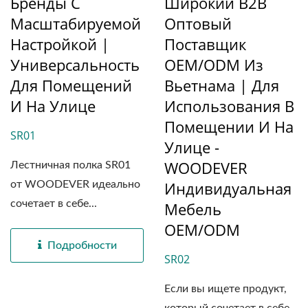
Бренды С
Широкий B2B
Масштабируемой
Оптовый
Настройкой |
Поставщик
Универсальность
OEM/ODM Из
Для Помещений
Вьетнама | Для
И На Улице
Использования В
Помещении И На
SR01
Улице -
WOODEVER
Лестничная полка SR01
Индивидуальная
от WOODEVER идеально
сочетает в себе...
Мебель
OEM/ODM
Подробности
SR02
Если вы ищете продукт,