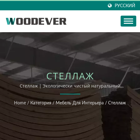
РУССКИЙ
СТЕЛЛАЖ
Стеллаж | Экологически чистый натуральный
светильник с сертификацией FSC, фабрика
вьетнамских вязаных изделий с высокой гибкостью
Home
/
Категория
/
Мебель Для Интерьера
/
Стеллаж
кастомизации и услугами одного окна.