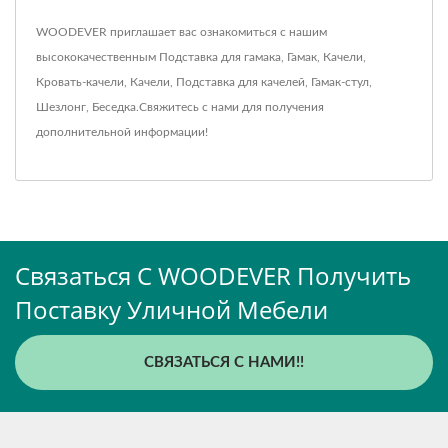
WOODEVER приглашает вас ознакомиться с нашим
высококачественным
Подставка для гамака
,
Гамак
,
Качели
,
Кровать-качели
,
Качели
,
Подставка для качелей
,
Гамак-стул
,
Шезлонг
,
Беседка
.
Свяжитесь с нами
для получения
дополнительной информации!
Связаться С WOODEVER Получить
Поставку Уличной Мебели
СВЯЗАТЬСЯ С НАМИ!!