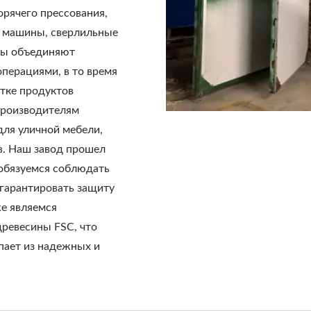
рячего прессования,
 машины, сверлильные
ны объединяют
перациями, в то время
тке продуктов
производителям
ля уличной мебели,
в. Наш завод прошел
обязуемся соблюдать
 гарантировать защиту
же являемся
ревесины FSC, что
пает из надежных и