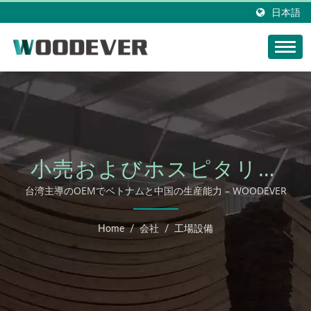
日本語
小売およびホスピタリテ
ィ向けの持続可能なアウ
台湾主導のOEMでベトナムと中国の生産能力 – WOODEVER
トドア家具 –
Home
/
会社
/
工場設備
WOODEVER