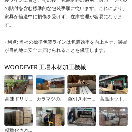
装ラインに置き、その後、包装材料の適用、封印、ラベル
の貼付を含む標準的な包装手順に従います。これにより、
家具が輸送中に損傷を受けず、在庫管理が容易になりま
す。
- 利点: 当社の標準包装ラインは包装効率を向上させ、製品
が目的地に安全に届けられることを保証します。
WOODEVER 工場木材加工機械
高速ドリリングマシン。
カラマツの木の供給エリア。
鋸引きボード設備テーブル。
高温ホットプレス成形機プレス成形アークブラケット。
標準化された包装ライン、高い出荷率。