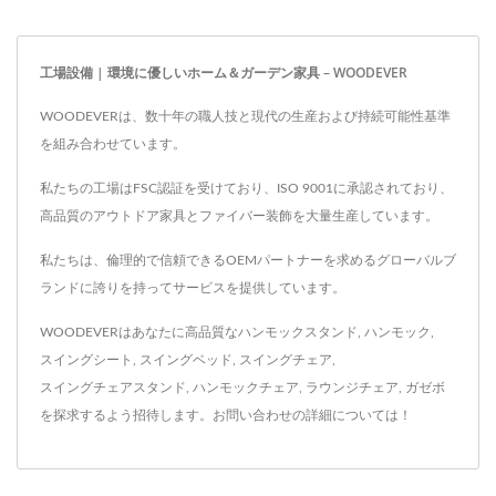
工場設備 | 環境に優しいホーム＆ガーデン家具 – WOODEVER
WOODEVERは、数十年の職人技と現代の生産および持続可能性基準
を組み合わせています。
私たちの工場はFSC認証を受けており、ISO 9001に承認されており、
高品質のアウトドア家具とファイバー装飾を大量生産しています。
私たちは、倫理的で信頼できるOEMパートナーを求めるグローバルブ
ランドに誇りを持ってサービスを提供しています。
WOODEVERはあなたに高品質な
ハンモックスタンド
,
ハンモック
,
スイングシート
,
スイングベッド
,
スイングチェア
,
スイングチェアスタンド
,
ハンモックチェア
,
ラウンジチェア
,
ガゼボ
を探求するよう招待します。
お問い合わせ
の詳細については！