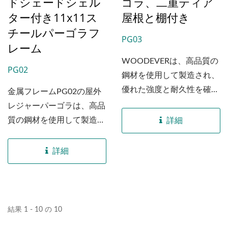
ドシェードシェル
ゴラ、二重ティア
ター付き11x11ス
屋根と棚付き
チールパーゴラフ
PG03
レーム
WOODEVERは、高品質の
PG02
鋼材を使用して製造され、
優れた強度と耐久性を確保
金属フレームPG02の屋外
するために厳格な品質管理
レジャーパーゴラは、高品
と加工を経た新しく開発さ
質の鋼材を使用して製造さ
詳細
れた屋外BBQメタルパーゴ
れており、優れた強度、耐
ラフレーム、PG03を紹介
久性、耐腐食性を備えてい
詳細
します。...
ます。...
結果 1 - 10 の 10