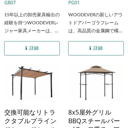
GB07
PG01
15年以上の卸売家具輸出の
WOODEVERの新しいアウ
経験を持つWOODEVERレ
トドアパーゴラフレーム
ジャー家具メーカーは、グ
は、高品質の金属鋼で構築
ローバルビジネスにとって
されており、卓越した強度
信頼できるパートナーとし
と耐久性を提供します。...
詳細
詳細
ての地位を確立していま
す。...
交換可能なリトラ
8x5屋外グリル
クタブルブライン
BBQスチールパー