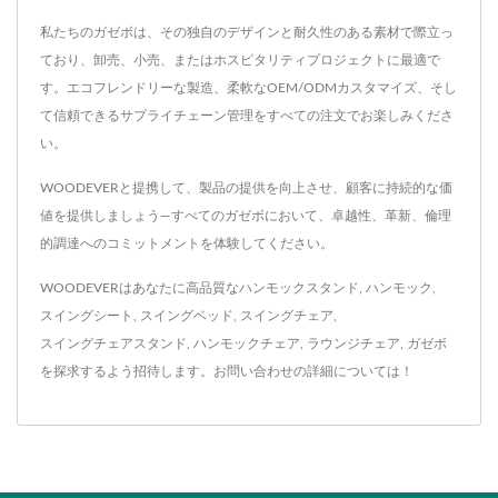
私たちのガゼボは、その独自のデザインと耐久性のある素材で際立っ
ており、卸売、小売、またはホスピタリティプロジェクトに最適で
す。エコフレンドリーな製造、柔軟なOEM/ODMカスタマイズ、そし
て信頼できるサプライチェーン管理をすべての注文でお楽しみくださ
い。
WOODEVERと提携して、製品の提供を向上させ、顧客に持続的な価
値を提供しましょう—すべてのガゼボにおいて、卓越性、革新、倫理
的調達へのコミットメントを体験してください。
WOODEVERはあなたに高品質な
ハンモックスタンド
,
ハンモック
,
スイングシート
,
スイングベッド
,
スイングチェア
,
スイングチェアスタンド
,
ハンモックチェア
,
ラウンジチェア
,
ガゼボ
を探求するよう招待します。
お問い合わせ
の詳細については！