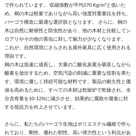
で作られています。 収縮係数が平均270 Kg/m³と低いた
め、桐の木は軽量でありながら高い強度対重量比を持ち、
パーゴラ構造に最適な選択肢となります。 さらに、桐の
木は自然に耐候性と防虫性があり、他の木材と比較してシ
ロアリやその他の害虫に対して魅力が少なくなります。
これが、自然環境にさらされる屋外家具に広く使用される
理由です。
桐の木は急速に成長し、大量の二酸化炭素を吸収しながら
酸素を放出するため、空気汚染の削減に重要な役割を果た
す、環境に優しく持続可能な材料です。製品の耐久性と価
値を高めるために、すべての木材は乾燥炉で乾燥され、水
分含有量を10-12%に減少させ、効果的に腐敗や腐食に対
する抵抗力を向上させています。
さらに、私たちのパーゴラ生地はポリエステル繊維で作ら
れており、剛性、優れた靭性、高い弾力性という利点があ