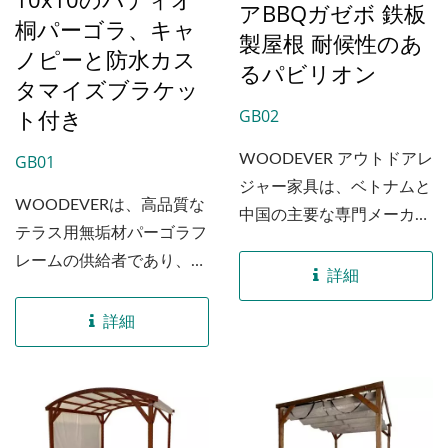
アBBQガゼボ 鉄板
桐パーゴラ、キャ
製屋根 耐候性のあ
ノピーと防水カス
るパビリオン
タマイズブラケッ
ト付き
GB02
GB01
WOODEVER アウトドアレ
ジャー家具は、ベトナムと
WOODEVERは、高品質な
中国の主要な専門メーカー
テラス用無垢材パーゴラフ
であり、15年以上のパビリ
レームの供給者であり、原
オン輸出の経験を持ち、世
詳細
材料として高級な桐の木を
界のB2B家具レジャー業界
採用しています。...
詳細
の購入者に高品質の桐木パ
ビリオンを提供することに
注力しています。...