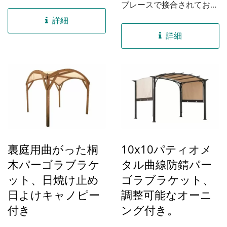
パートナーとして、
ブレースで接合されてお
WOODEVERは高品質で環
り、構造的安定性が向上し
詳細
境に優しく、カスタマイズ
ています。また、上部には
詳細
されたパーゴラのOEMお
日よけが取り付けられてい
よびODMソリューション
ます。...
を提供することに注力して
います。...
裏庭用曲がった桐
10x10パティオメ
木パーゴラブラケ
タル曲線防錆パー
ット、日焼け止め
ゴラブラケット、
日よけキャノピー
調整可能なオーニ
付き
ング付き。