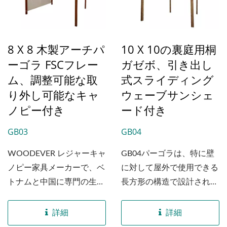
8 X 8 木製アーチパ
10 X 10の裏庭用桐
ーゴラ FSCフレー
ガゼボ、引き出し
ム、調整可能な取
式スライディング
り外し可能なキャ
ウェーブサンシェ
ノピー付き
ード付き
GB03
GB04
WOODEVER レジャーキャ
GB04パーゴラは、特に壁
ノピー家具メーカーで、ベ
に対して屋外で使用できる
トナムと中国に専門の生産
長方形の構造で設計されて
拠点を持ち、キャノピーの
おり、上部のキャノピーは
製造を専門としていま
取り外し可能な屋根になっ
詳細
詳細
す。...
ているため、日陰機能を使