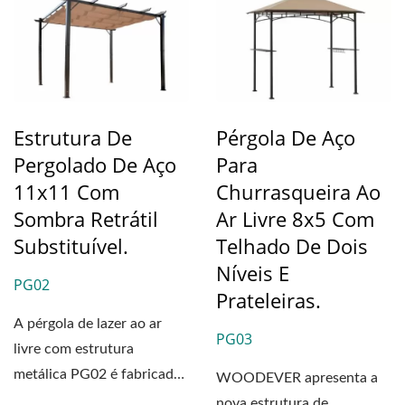
Estrutura De
Pérgola De Aço
Pergolado De Aço
Para
11x11 Com
Churrasqueira Ao
Sombra Retrátil
Ar Livre 8x5 Com
Substituível.
Telhado De Dois
Níveis E
PG02
Prateleiras.
A pérgola de lazer ao ar
PG03
livre com estrutura
metálica PG02 é fabricada
WOODEVER apresenta a
com material de aço...
nova estrutura de