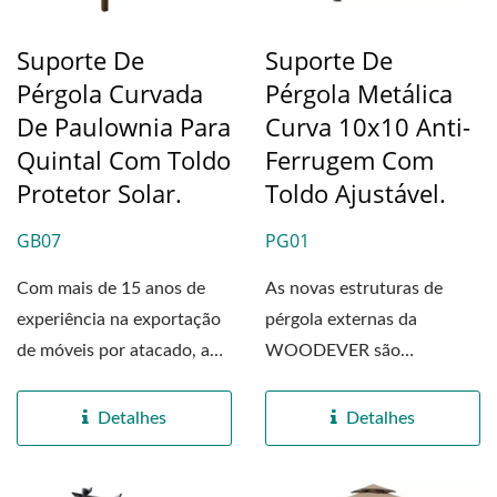
Suporte De
Suporte De
Pérgola Curvada
Pérgola Metálica
De Paulownia Para
Curva 10x10 Anti-
Quintal Com Toldo
Ferrugem Com
Protetor Solar.
Toldo Ajustável.
GB07
PG01
Com mais de 15 anos de
As novas estruturas de
experiência na exportação
pérgola externas da
de móveis por atacado, a
WOODEVER são
WOODEVER Fabricante...
construídas com aço
metálico de alta...
Detalhes
Detalhes