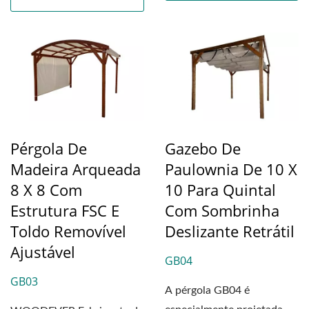
Pérgola De
Gazebo De
Madeira Arqueada
Paulownia De 10 X
8 X 8 Com
10 Para Quintal
Estrutura FSC E
Com Sombrinha
Toldo Removível
Deslizante Retrátil
Ajustável
GB04
GB03
A pérgola GB04 é