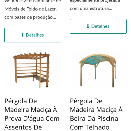
especialmente projetada
WOODEVER Fabricante de
com uma estrutura
Móveis de Toldo de Lazer,
retangular, que pode ser
com bases de produção
usada...
profissionais no Vietnã...
Detalhes
Detalhes
Pérgola De
Pérgola De
Madeira Maciça À
Madeira Maciça À
Prova D'água Com
Beira Da Piscina
Assentos De
Com Telhado