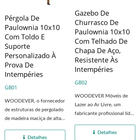
Gazebo De
Pérgola De
Churrasco De
Paulownia 10x10
Paulownia 10x10
Com Toldo E
Com Telhado De
Suporte
Chapa De Aço,
Personalizado À
Resistente Às
Prova De
Intempéries
Intempéries
GB02
GB01
WOODEVER Móveis de
WOODEVER, o fornecedor
Lazer ao Ar Livre, um
de estruturas de pergolado
fabricante profissional líder
de madeira maciça de alta
no Vietnã e na China,...
qualidade para...
Detalhes
Detalhes