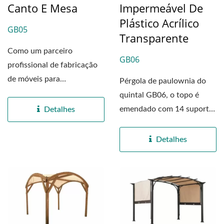
Canto E Mesa
Impermeável De
Plástico Acrílico
GB05
Transparente
Como um parceiro
GB06
profissional de fabricação
de móveis para
Pérgola de paulownia do
compradores globais no
quintal GB06, o topo é
Vietnã...
emendado com 14 suportes
Detalhes
curvados para aumentar...
Detalhes