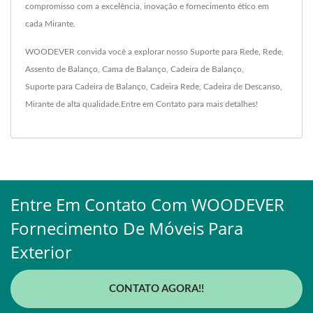
compromisso com a excelência, inovação e fornecimento ético em
cada Mirante.
WOODEVER convida você a explorar nosso
Suporte para Rede
,
Rede
,
Assento de Balanço
,
Cama de Balanço
,
Cadeira de Balanço
,
Suporte para Cadeira de Balanço
,
Cadeira Rede
,
Cadeira de Descanso
,
Mirante
de alta qualidade.
Entre em Contato
para mais detalhes!
Entre Em Contato Com WOODEVER
Fornecimento De Móveis Para
Exterior
CONTATO AGORA!!