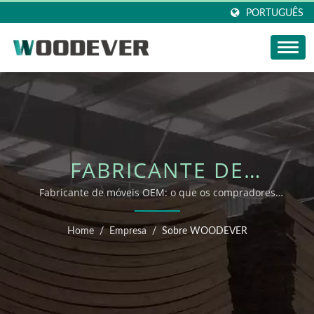
PORTUGUÊS
FABRICANTE DE
MÓVEIS OEM | PERFIL
Fabricante de móveis OEM: o que os compradores
verificam antes de solicitar suporte OEM/ODM
DA EMPRESA
Home
/
Empresa
/
Sobre WOODEVER
WOODEVER