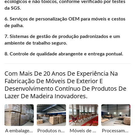
ecológicos e não tóxicos, conforme verificado por testes
da SGS.
Serviços de personalização OEM para móveis e cestos
de palha.
Sistemas de gestão de produção padronizados e um
ambiente de trabalho seguro.
Controle de qualidade abrangente e entrega pontual.
Com Mais De 20 Anos De Experiência Na
Fabricação De Móveis De Exterior E
Desenvolvimento Contínuo De Produtos De
Lazer De Madeira Inovadores.
A embalagem da remessa está completa, reduzindo os danos por colisão durante o transporte.
Produtos não acabados serão armazenados em uma área específica.
Móveis de madeira serão exibidos no showroom de forma organizada.
Processamento preciso da curva de raio do suporte de madeira.