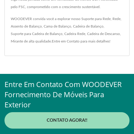
pelo FSC, comprometido com o crescimento sustentável.
WOODEVER convida você a explorar nosso
Suporte para Rede
,
Rede
,
Assento de Balanço
,
Cama de Balanço
,
Cadeira de Balanço
,
Suporte para Cadeira de Balanço
,
Cadeira Rede
,
Cadeira de Descanso
,
Mirante
de alta qualidade.
Entre em Contato
para mais detalhes!
Entre Em Contato Com WOODEVER
Fornecimento De Móveis Para
Exterior
CONTATO AGORA!!