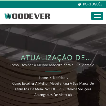
PORTUGUÊS
ATUALIZAÇÃO DE
NOTÍCIAS DA
Como Escolher a Melhor Madeira para a Sua Marca de
Utensílios de Mesa? WOODEVER Oferece Soluções
WOODEVER: COMO
Abrangentes de Materiais
Home
/
Notícias
/
ESCOLHER A MELHOR
Como Escolher A Melhor Madeira Para A Sua Marca De
Utensílios De Mesa? WOODEVER Oferece Soluções
MADEIRA PARA A SUA
Abrangentes De Materiais
MARCA DE UTENSÍLIOS