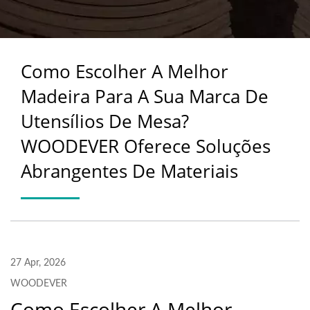
DE MESA? WOODEVER
OFERECE SOLUÇÕES
Como Escolher A Melhor
ABRANGENTES DE
Madeira Para A Sua Marca De
MATERIAIS
Utensílios De Mesa?
WOODEVER Oferece Soluções
Abrangentes De Materiais
27 Apr, 2026
WOODEVER
Como Escolher A Melhor