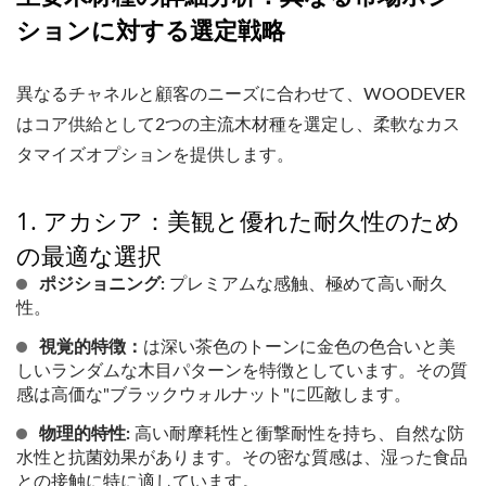
ションに対する選定戦略
異なるチャネルと顧客のニーズに合わせて、WOODEVER
はコア供給として2つの主流木材種を選定し、柔軟なカス
タマイズオプションを提供します。
1. アカシア：美観と優れた耐久性のため
の最適な選択
ポジショニング:
プレミアムな感触、極めて高い耐久
性。
視覚的特徴：
は深い茶色のトーンに金色の色合いと美
しいランダムな木目パターンを特徴としています。その質
感は高価な"ブラックウォルナット"に匹敵します。
物理的特性:
高い耐摩耗性と衝撃耐性を持ち、自然な防
水性と抗菌効果があります。その密な質感は、湿った食品
との接触に特に適しています。