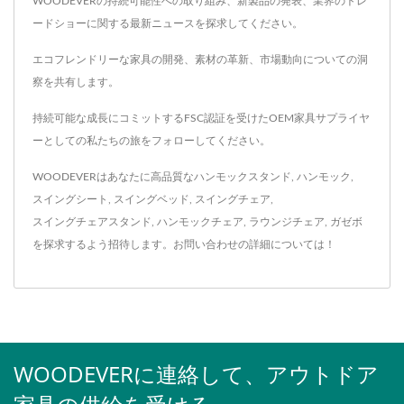
WOODEVERの持続可能性への取り組み、新製品の発表、業界のトレ
ードショーに関する最新ニュースを探求してください。
エコフレンドリーな家具の開発、素材の革新、市場動向についての洞
察を共有します。
持続可能な成長にコミットするFSC認証を受けたOEM家具サプライヤ
ーとしての私たちの旅をフォローしてください。
WOODEVERはあなたに高品質な
ハンモックスタンド
,
ハンモック
,
スイングシート
,
スイングベッド
,
スイングチェア
,
スイングチェアスタンド
,
ハンモックチェア
,
ラウンジチェア
,
ガゼボ
を探求するよう招待します。
お問い合わせ
の詳細については！
WOODEVERに連絡して、アウトドア