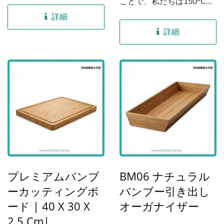
れるように設計された高性
ことで、私たちは150°Cの
能の引き出し整理ソリュー
二重炭化技術と7%の精密
詳細
ションです。私たちの特徴
湿度制御技術を統合し、高
詳細
である150°Cの二重炭化と
級カトラリーのための清潔
7%の精密湿度コントロー
で安定した環境を確保して
ルを備え、竹製品の主な懸
います。...
念事項である反りやカビに
対処し、顧客にとって低メ
ンテナンスで高品質な体験
を提供します。
プレミアムバンブ
BM06 ナチュラル
ーカッティングボ
バンブー引き出し
ード | 40 X 30 X
オーガナイザー
2.5 Cm|