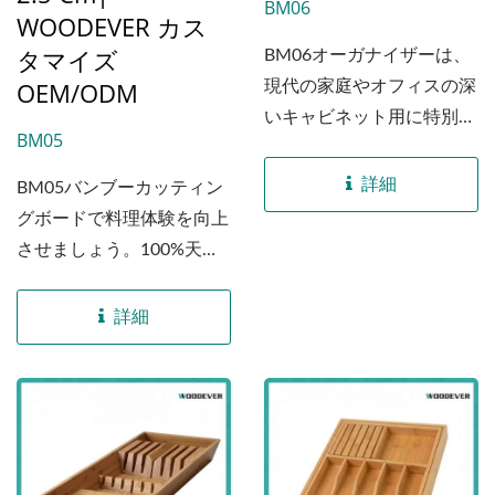
BM06
WOODEVER カス
タマイズ
BM06オーガナイザーは、
OEM/ODM
現代の家庭やオフィスの深
いキャビネット用に特別に
BM05
設計されたプレミアムソリ
ューションです。100%天
詳細
BM05バンブーカッティン
然で持続可能なバンブーか
グボードで料理体験を向上
ら作られており、その温か
させましょう。100%天然
みのある木目は引き出しの
の持続可能なバンブーから
内部美を瞬時に高めます。
作られたこの重-dutyボー
詳細
独自の50...
ドは、すべての切断、スラ
イス、ダイスのニーズに対
して安定した信頼性のある
表面を提供します。厚さ
2.5cmのたっぷりとしたサ