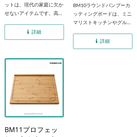
ットは、現代の家庭に欠か
BM10ラウンドバンブーカ
せないアイテムです。高品
ッティングボードは、ミニ
質で持続可能なバンブーか
マリストキッチンやグルメ
ら作られたこの3サイズの
な盛り付けに最適な相棒で
詳細
セットは、ミニマリストデ
す。高品質で環境に優しい
詳細
ザインと高い実用性を見事
バンブーから作られたこの
に融合させています。フル
ボードは、直径25cmで、
コースのディナー、アフタ
果物のスライス、ガーニッ
ヌーンティーを提供する際
シュの準備、アーティザナ
や、単にリビングスペース
ルチーズの盛り付けなどの
を整理する際にも、これら
迅速な作業に理想的です。
のトレイは軽量で扱いやす
内蔵されたジュース溝とス
く、構造的な耐久性を兼ね
リムなプロファイルによ
備えた完璧なバランスを提
り、高品質な準備面からス
供します。
タイリッシュなサービング
BM11プロフェッ
プレートへとシームレスに