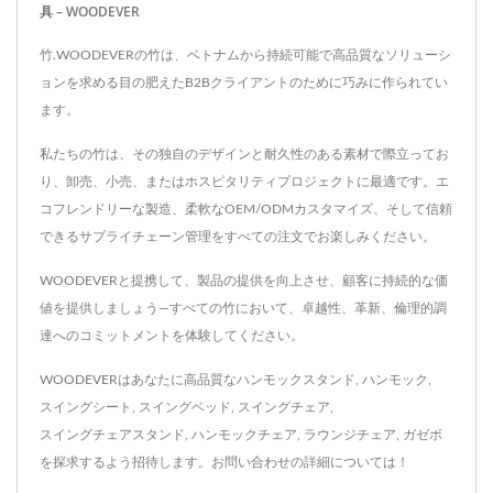
具 – WOODEVER
竹.WOODEVERの竹は、ベトナムから持続可能で高品質なソリューシ
ョンを求める目の肥えたB2Bクライアントのために巧みに作られてい
ます。
私たちの竹は、その独自のデザインと耐久性のある素材で際立ってお
り、卸売、小売、またはホスピタリティプロジェクトに最適です。エ
コフレンドリーな製造、柔軟なOEM/ODMカスタマイズ、そして信頼
できるサプライチェーン管理をすべての注文でお楽しみください。
WOODEVERと提携して、製品の提供を向上させ、顧客に持続的な価
値を提供しましょう—すべての竹において、卓越性、革新、倫理的調
達へのコミットメントを体験してください。
WOODEVERはあなたに高品質な
ハンモックスタンド
,
ハンモック
,
スイングシート
,
スイングベッド
,
スイングチェア
,
スイングチェアスタンド
,
ハンモックチェア
,
ラウンジチェア
,
ガゼボ
を探求するよう招待します。
お問い合わせ
の詳細については！