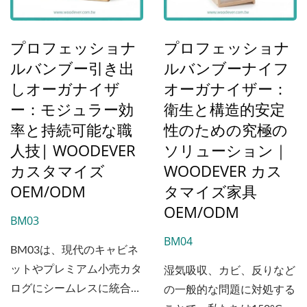
膨張に強いため、さまざま
な気候や高トラフィックの
商業環境に最適な選択肢で
プロフェッショナ
プロフェッショナ
す。 II....
ルバンブー引き出
ルバンブーナイフ
しオーガナイザ
オーガナイザー：
ー：モジュラー効
衛生と構造的安定
率と持続可能な職
性のための究極の
人技| WOODEVER
ソリューション｜
カスタマイズ
WOODEVER カス
OEM/ODM
タマイズ家具
OEM/ODM
BM03
BM04
BM03は、現代のキャビネ
ットやプレミアム小売カタ
湿気吸収、カビ、反りなど
ログにシームレスに統合さ
の一般的な問題に対処する