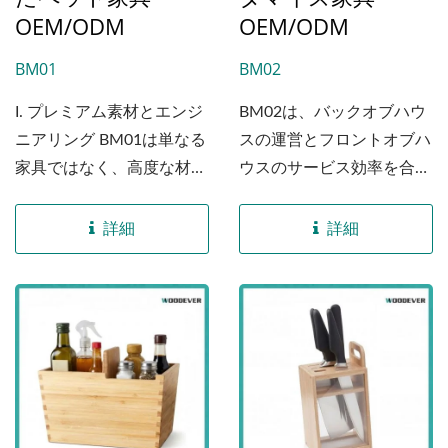
OEM/ODM
OEM/ODM
BM01
BM02
I. プレミアム素材とエンジ
BM02は、バックオブハウ
ニアリング BM01は単なる
スの運営とフロントオブハ
家具ではなく、高度な材料
ウスのサービス効率を合理
工学の成果です。高密度で
化するために設計された高
持続可能な竹から構築され
性能な組織ツールです。...
詳細
詳細
ており、この椅子は次元安
定性を大幅に向上させるク
ロスラミネーションプロセ
スを利用しています。従来
の無垢材とは異なり、私た
ちの処理された竹は、反
り、ひび割れ、湿気による