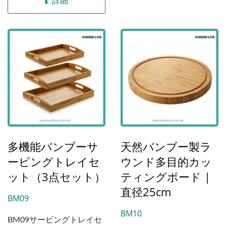
詳細
は33...
り、プロフェッショナルな
カトラリーへの投資を保護
するように設計されていま
す。各刃を専用のスロット
に固定することで、ナイフ
同士がぶつかるのを防ぎ、
鋭さを保ち、引き出しに手
を入れる際の...
多機能バンブーサ
天然バンブー製ラ
ービングトレイセ
ウンド多目的カッ
ット（3点セット）
ティングボード |
直径25cm
BM09
BM10
BM09サービングトレイセ