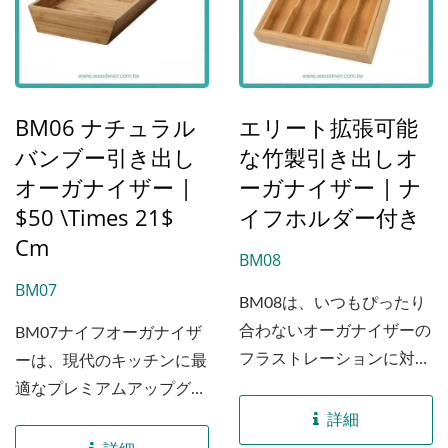
イズと組み込まれたジュー
ス溝により、耐久性とクリ
ーンでモダンな美学を兼ね
備え、どんなキッチンにも
合います。
BM06 ナチュラル
エリート拡張可能
バンブー引き出し
な竹製引き出しオ
オーガナイザー |
ーガナイザー | ナ
$50 \times 21$
イフホルダー付き
Cm
BM08
BM07
BM08は、いつもぴったり
合わないオーガナイザーの
BM07ナイフオーガナイザ
フラストレーションに対す
ーは、現代のキッチンに最
る決定的な答えです。精密
適なプレミアムアップグレ
に設計されたスライド機構
ードです。100%持続可能
詳細
を備え、このユニットの幅
なバンブーで作られてお