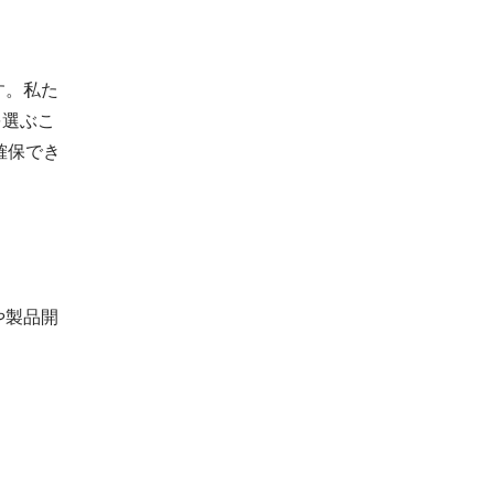
す。私た
を選ぶこ
確保でき
や製品開
リ