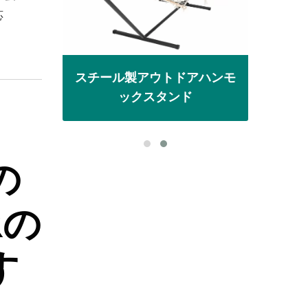
応
シェー
金属
スチール製アウトドアハンモ
ックスタンド
の
Rの
す