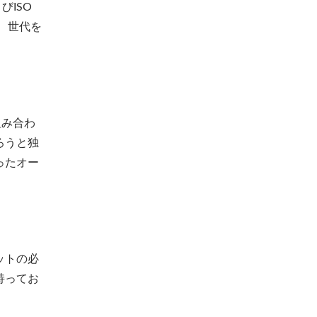
びISO
、世代を
組み合わ
ろうと独
ったオー
ットの必
持ってお