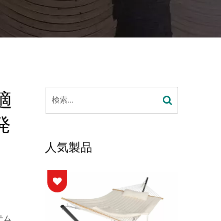
適
発
人気製品
テム