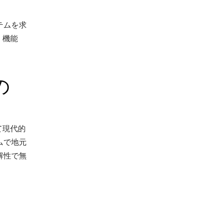
テムを求
、機能
の
て現代的
ムで地元
解性で無
。