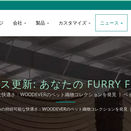
ジ
会社
製品
カスタマイズ
ニュース
ス更新: あなたの FURRY 
OODEVERのペット織物コ
持続可能な快適さ：WOODEVERのペット織物コレクションを発見 ｜ ベ
具、織物サプライヤー ODM
ds のための持続可能な快適さ：WOODEVERのペット織物コレクションを発見