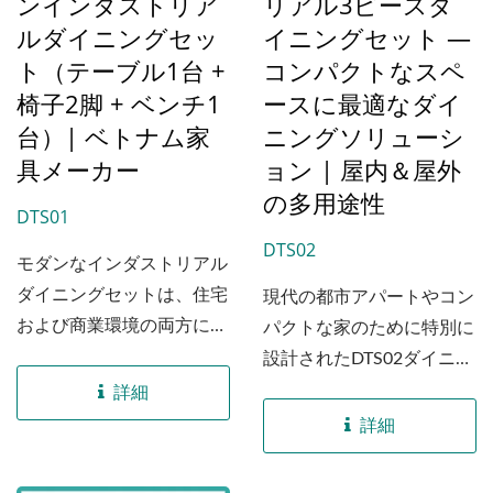
ンインダストリア
リアル3ピースダ
ルダイニングセッ
イニングセット —
ト（テーブル1台 +
コンパクトなスペ
椅子2脚 + ベンチ1
ースに最適なダイ
台）| ベトナム家
ニングソリューシ
具メーカー
ョン | 屋内＆屋外
の多用途性
DTS01
DTS02
モダンなインダストリアル
ダイニングセットは、住宅
現代の都市アパートやコン
および商業環境の両方に対
パクトな家のために特別に
応した包括的な家具ソリュ
設計されたDTS02ダイニン
ーションです。...
グセットは、機能性とイン
詳細
ダストリアルな美学を完璧
詳細
に融合させています。この
3点セットには、70x70...