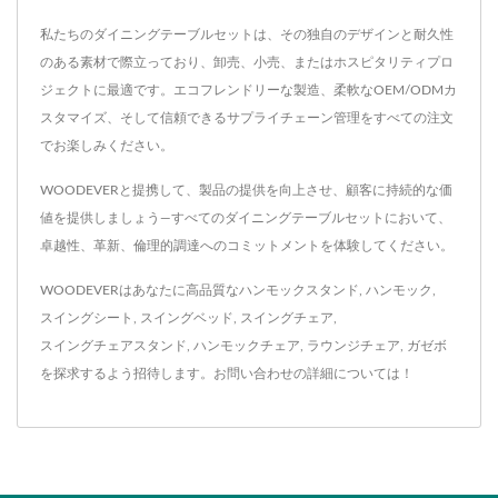
私たちのダイニングテーブルセットは、その独自のデザインと耐久性
のある素材で際立っており、卸売、小売、またはホスピタリティプロ
ジェクトに最適です。エコフレンドリーな製造、柔軟なOEM/ODMカ
スタマイズ、そして信頼できるサプライチェーン管理をすべての注文
でお楽しみください。
WOODEVERと提携して、製品の提供を向上させ、顧客に持続的な価
値を提供しましょう—すべてのダイニングテーブルセットにおいて、
卓越性、革新、倫理的調達へのコミットメントを体験してください。
WOODEVERはあなたに高品質な
ハンモックスタンド
,
ハンモック
,
スイングシート
,
スイングベッド
,
スイングチェア
,
スイングチェアスタンド
,
ハンモックチェア
,
ラウンジチェア
,
ガゼボ
を探求するよう招待します。
お問い合わせ
の詳細については！