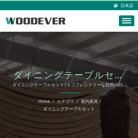
日本語
ダイニングテーブルセッ
ト
ダイニングテーブルセット|エコフレンドリーな自然のFSC
認証を受けたニットランプシェード、ベトナムのホームニッ
ティング製品工場、高い柔軟性のカスタマイズとワンストッ
Home
/
カテゴリ
/
屋内家具
/
プサービス。
ダイニングテーブルセット