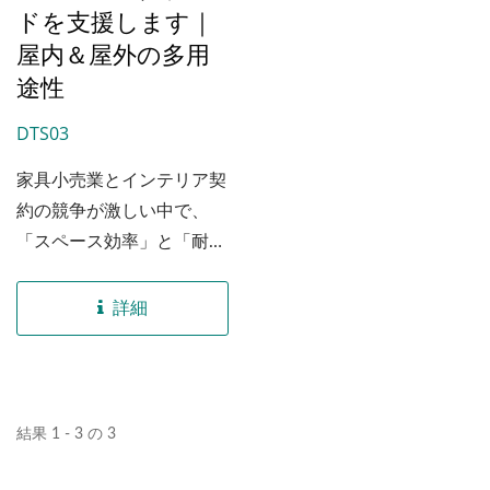
ドを支援します｜
屋内＆屋外の多用
途性
DTS03
家具小売業とインテリア契
約の競争が激しい中で、
「スペース効率」と「耐久
性」は成功する調達の決定
的な要因です。ベトナムの
詳細
一流家具サプライヤーとし
て、私たちはトレンディな
インダストリアル美学と最
高の収納効率を融合させた
結果 1 - 3 の 3
DTS03バーテーブルセット
を紹介します。この3点セ