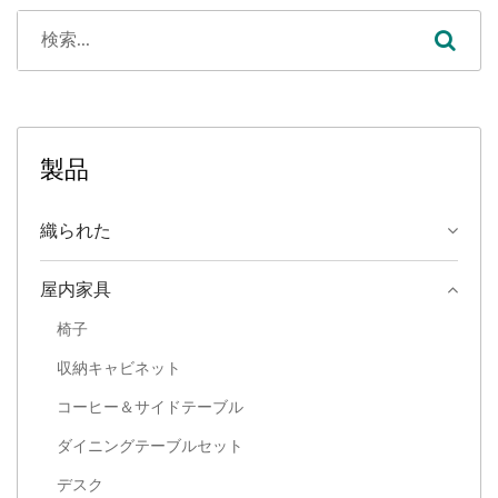
ットは、流線型のバーテー
ブルと2つのマッチングス
ツールで構成されており、
カフェ、バー、コワーキン
グスペースなどの商業環境
製品
において比類のない適応性
を提供します。
織られた
屋内家具
椅子
収納キャビネット
コーヒー＆サイドテーブル
ダイニングテーブルセット
デスク