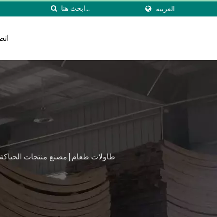
العربية
اتص
طاولات طعام|مصنع منتجات الحياكة المنزلية في