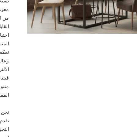
معززة
من ال
القاب
احتيا
المتن
تعكس 
وعالي
فيتنا
متنوع
المقا
نقدم 
التج