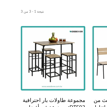
نتيجة 1 - 3 من 3
برجولا مظلة شمسية قابلة
الصلب
للتعديل من المعدن
ث من
مجموعة طاولات بار احترافية
لتناول
DTS03: مصنوعة في أفضل