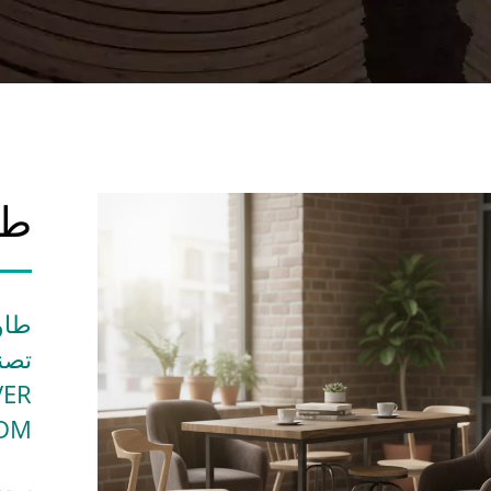
طا
طاو
EM/ODM