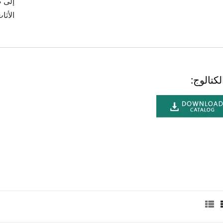
إلى 
الأثا
كتالوج: