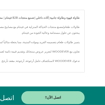
طاولة قهوة وطاولة جانبية|أثاث داخلي|تصنيع منتجات B2B فيتنام| مصنع WOODEVER مصنع فيتنام – مورد OEM/ODM معتمد من FSC – أثاث منزلي وحدائقي صديق للبيئة – WOODEVER
يبحثون عن حلول مستدامة وعالية الجودة من فيتنام.
يتميز طاولات طعام بتصميمه الفريد ومواده المتينة، مما يجعله مثالياً لمشاريع الجملة أو ال
تعاون مع WOODEVER لتعزيز عروض منتجاتك وتقديم قيمة دائمة لعملائك - اختبر التزامنا بالتميز والابتكار والمصادر الأخلاقية في كل طاولات طعام.
تدعوك WOODEVER لاستكشاف
حامل أرجوحة
,
أرجوحة
,
مقعد تأرجح
,
س
اتصل بـ WOODEVER احصل على إمدادات
اتصل الآن!!