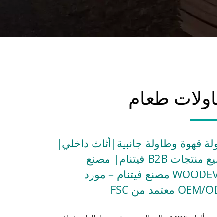
ولات طعام
لة قهوة وطاولة جانبية|أثاث داخلي|
تصنيع منتجات B2B فيتنام| مصنع
WOODEVER مصنع فيتنام – مورد
O معتمد من FSC