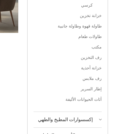
كرسي
خزانة تخزين
طاولة قهوة وطاولة جانبية
طاولات طعام
مكتب
رف التخزين
خزانة أحذية
رف ملابس
إطار السرير
أثاث الحيوانات الأليفة
إكسسوارات المطبخ والطهي