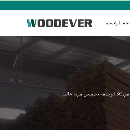
حة الرئيسية
الية.