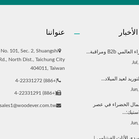
لأخبار
عنواننا
لمي B2b ومراقبة...
, No. 101, Sec. 2, Shuangshi
Rd., North Dist., Taichung City
404011, Taiwan
وريد لعيد الميلاد...
(+886) 4-22331272
(+886) 4-22331291
مال الخضراء في عصر
sales1@woodever.com.tw
ستيك:...
ردي الأثاث الفيتنامي｜