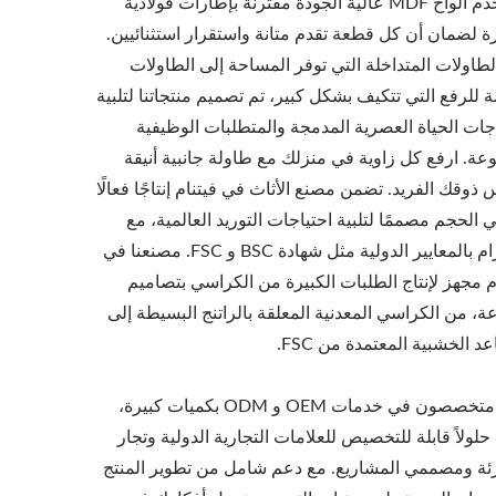
نستخدم ألواح MDF عالية الجودة مقترنة بإطارات فولاذية
 لضمان أن كل قطعة تقدم متانة واستقرار استثنائيين.
طاولات المتداخلة التي توفر المساحة إلى الطاولات
لة للرفع التي تتكيف بشكل كبير، تم تصميم منتجاتنا لتلبية
جات الحياة العصرية المدمجة والمتطلبات الوظيفية
وعة. ارفع كل زاوية في منزلك مع طاولة جانبية أنيقة
ذوقك الفريد. تضمن مصنع الأثاث في فيتنام إنتاجًا فعالًا
 الحجم مصممًا لتلبية احتياجات التوريد العالمية، مع
الالتزام بالمعايير الدولية مثل شهادة BSC و FSC. مصنعنا في
م مجهز لإنتاج الطلبات الكبيرة من الكراسي بتصاميم
ة، من الكراسي المعدنية المعلقة بالراتنج البسيطة إلى
عد الخشبية المعتمدة من FSC.
نحن متخصصون في خدمات OEM و ODM بكميات كبيرة،
حلولاً قابلة للتخصيص للعلامات التجارية الدولية وتجار
زئة ومصممي المشاريع. مع دعم شامل من تطوير المنتج