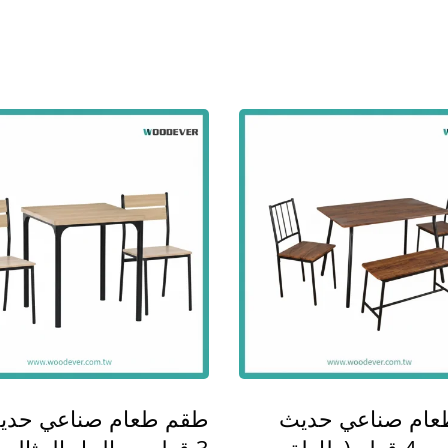
ولا مظلة شمسية قابلة
حامل أرجوحة خارجية من 
للتعديل من المعدن
ام صناعي حديث
طقم طعام صناعي حدي
مكون من 4 قطع (طاولة
3 قطع — الحل المثالي 