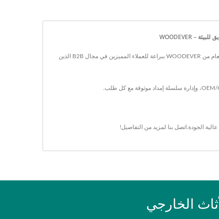
طاولات طعام|مصنع منتجات الحياكة المنزلية في فيتنام مع مصابيح مصنوعة من الألياف الطبيعية المعتمدة من FSC وخدمة تخصيص مرنة عالية..تم تصميم طاولات طعام من WOODEVER ببراعة للعملاء المميزين في مجال B2B الذين
عالية الجودة.
اتصل بنا
لمزيد من التفاصيل!