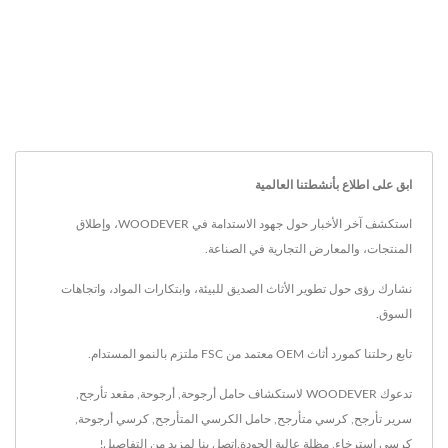
ابق على اطلاع بأنشطتنا العالمية
استكشف آخر الأخبار حول جهود الاستدامة في WOODEVER، وإطلاق
المنتجات، والمعارض التجارية في الصناعة.
نشارك رؤى حول تطوير الأثاث الصديق للبيئة، وابتكارات المواد، واتجاهات
السوق.
تابع رحلتنا كمورد أثاث OEM معتمد من FSC ملتزم بالنمو المستدام.
تدعوك WOODEVER لاستكشاف
حامل أرجوحة
,
أرجوحة
,
مقعد تأرجح
,
سرير تأرجح
,
كرسي متأرجح
,
حامل الكرسي المتأرجح
,
كرسي أرجوحة
,
كرسي استرخاء
,
مظلة
عالية الجودة.
اتصل بنا
لمزيد من التفاصيل!