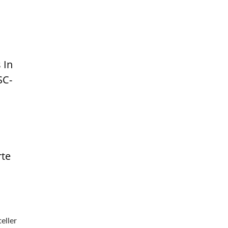
 In
SC-
rte
eller