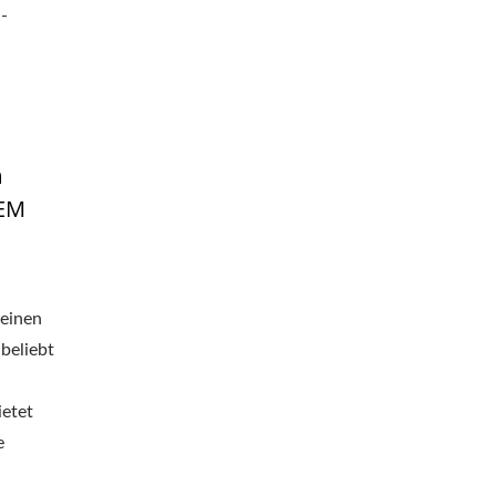
-
m
OEM
reinen
beliebt
ietet
e