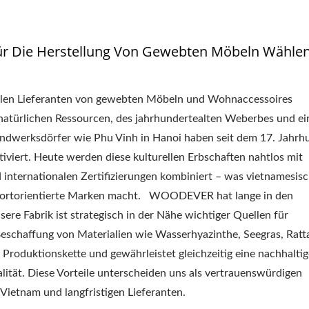
ür Die Herstellung Von Gewebten Möbeln Wähle
balen Lieferanten von gewebten Möbeln und Wohnaccessoires
 natürlichen Ressourcen, des jahrhundertealten Weberbes und ei
 Handwerksdörfer wie Phu Vinh in Hanoi haben seit dem 17. Jahrh
iviert. Heute werden diese kulturellen Erbschaften nahtlos mit
nternationalen Zertifizierungen kombiniert – was vietnamesis
xportorientierte Marken macht. WOODEVER hat lange in den
ere Fabrik ist strategisch in der Nähe wichtiger Quellen für
Beschaffung von Materialien wie Wasserhyazinthe, Seegras, Rat
 Produktionskette und gewährleistet gleichzeitig eine nachhaltig
ität. Diese Vorteile unterscheiden uns als vertrauenswürdigen
Vietnam und langfristigen Lieferanten.