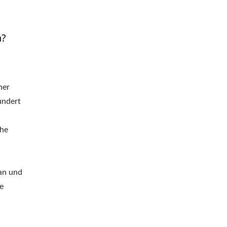
n?
ner
undert
che
tan und
e