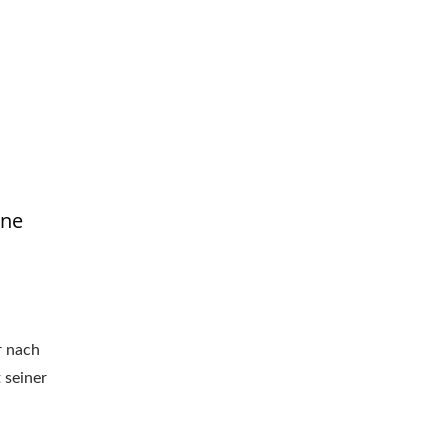
ene
r nach
 seiner