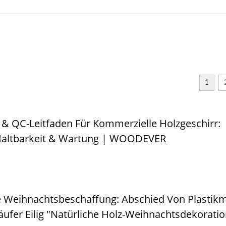
Metall Verstellbar
Stahl
Sonnenblende Pergo
tenhängemattenständer
1
 & QC-Leitfaden Für Kommerzielle Holzgeschirr:
Haltbarkeit & Wartung | WOODEVER
e Weihnachtsbeschaffung: Abschied Von Plastikm
fer Eilig "Natürliche Holz-Weihnachtsdekorati