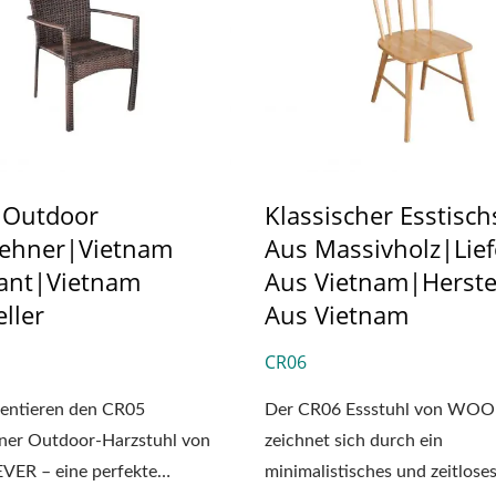
 Outdoor
Klassischer Esstisch
ehner|Vietnam
Aus Massivholz|Lief
rant|Vietnam
Aus Vietnam|Herste
ller
Aus Vietnam
CR06
sentieren den CR05
Der CR06 Essstuhl von WO
ner Outdoor-Harzstuhl von
zeichnet sich durch ein
R – eine perfekte
minimalistisches und zeitlose