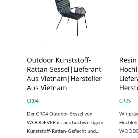
Outdoor Kunststoff-
Resin
Rattan-Sessel|Lieferant
Hochl
Aus Vietnam|Hersteller
Liefe
Aus Vietnam
Herste
CR04
CR05
Der CR04 Outdoor-Sessel von
Wir prä
WOODEVER ist aus hochwertigem
Hochleh
Kunststoff-Rattan-Geflecht und
WOODEVE