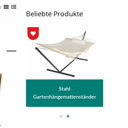
e:
Beliebte Produkte
e
Stahl
la
S
Gartenhängemattenständer
t