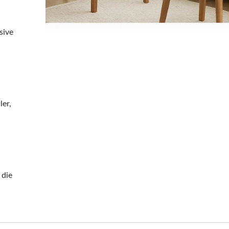
sive
er,
 die