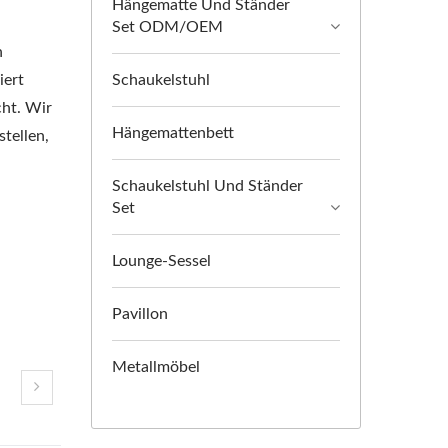
Hängematte Und Ständer
Set ODM/OEM
n
iert
Schaukelstuhl
cht. Wir
Hängemattenbett
tellen,
Schaukelstuhl Und Ständer
Set
Lounge-Sessel
Pavillon
Metallmöbel