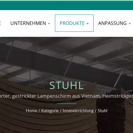
E
UNTERNEHMEN
PRODUKTE
ANPASSUNG
STUHL
zierter, gestrickter Lampenschirm aus Vietnam, Heimstrick
Stop-Service.
Home
/
Kategorie
/
Inneneinrichtung
/
Stuhl