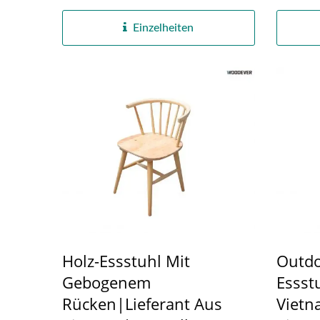
einem...
Mischung
Einzelheiten
Holz-Essstuhl Mit
Outdo
Gebogenem
Essst
Rücken|Lieferant Aus
Vietn