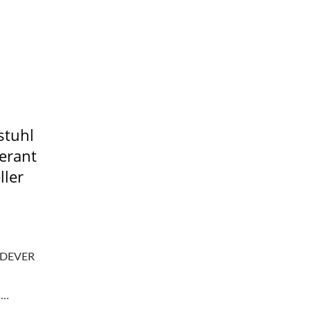
stuhl
erant
ller
ODEVER
s