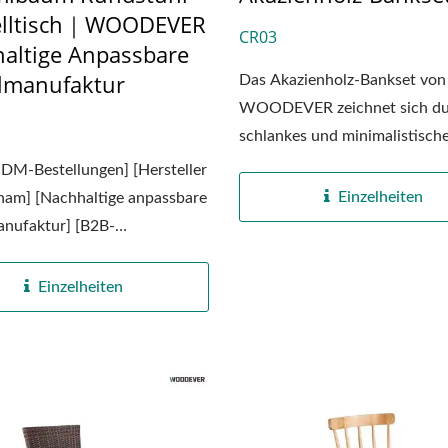
elltisch｜WOODEVER
CR03
altige Anpassbare
lmanufaktur
Das Akazienholz-Bankset von
WOODEVER zeichnet sich du
schlankes und minimalistische
M-Bestellungen] [Hersteller
Einzelheiten
nam] [Nachhaltige anpassbare
nufaktur] [B2B-
eferer]...
Einzelheiten