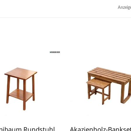
Anzeig
Metall Verstellbar
Stahl
Sonnenblende Pergo
tenhängemattenständer
ibaum Rundstuhl
Akazienholz-Bankse