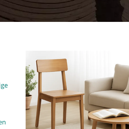
ige
en