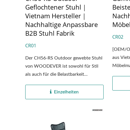
Geflochtener Stuhl｜
Beist
Vietnam Hersteller｜
Nachh
Nachhaltige Anpassbare
Möbe
B2B Stuhl Fabrik
CR02
CR01
[OEM/OD
aus Viet
Der CH56-RS Outdoor gewebte Stuhl
Möbelma
von WOODEVER ist sowohl für Stil
Möbelzuli
als auch für die Belastbarkeit...
Einzelheiten