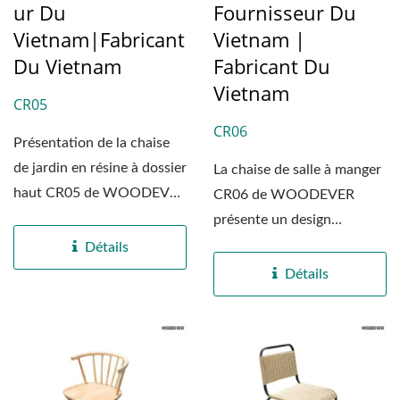
Ur Du
Fournisseur Du
Vietnam|Fabricant
Vietnam |
Du Vietnam
Fabricant Du
Vietnam
CR05
CR06
Présentation de la chaise
de jardin en résine à dossier
La chaise de salle à manger
haut CR05 de WOODEVER
CR06 de WOODEVER
– un mélange...
présente un design
minimaliste et intemporel...
Détails
Détails