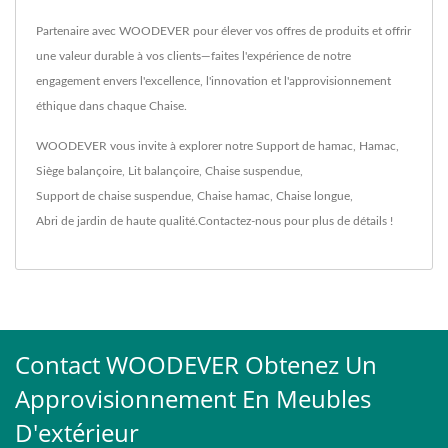
Partenaire avec WOODEVER pour élever vos offres de produits et offrir
une valeur durable à vos clients—faites l'expérience de notre
engagement envers l'excellence, l'innovation et l'approvisionnement
éthique dans chaque Chaise.
WOODEVER vous invite à explorer notre
Support de hamac
,
Hamac
,
Siège balançoire
,
Lit balançoire
,
Chaise suspendue
,
Support de chaise suspendue
,
Chaise hamac
,
Chaise longue
,
Abri de jardin
de haute qualité.
Contactez-nous
pour plus de détails !
Contact WOODEVER Obtenez Un
Approvisionnement En Meubles
D'extérieur