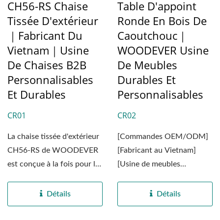
CH56-RS Chaise
Table D'appoint
Tissée D'extérieur
Ronde En Bois De
｜Fabricant Du
Caoutchouc｜
Vietnam｜Usine
WOODEVER Usine
De Chaises B2B
De Meubles
Personnalisables
Durables Et
Et Durables
Personnalisables
CR01
CR02
La chaise tissée d'extérieur
[Commandes OEM/ODM]
CH56-RS de WOODEVER
[Fabricant au Vietnam]
est conçue à la fois pour le
[Usine de meubles
style et la résistance....
personnalisables durables]
[Fournisseur...
Détails
Détails