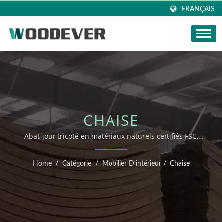
FRANÇAIS
CHAISE
Abat-jour tricoté en matériaux naturels certifiés FSC,
produits de tricotage à domicile au Vietnam avec un
service personnalisé flexible et complet.
Home
/
Catégorie
/
Mobilier D'intérieur
/
Chaise