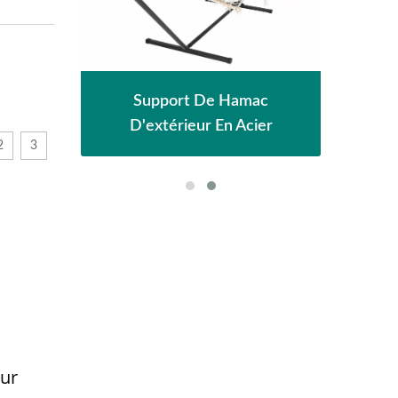
eil
Pe
Support De Hamac
D'extérieur En Acier
2
3
our