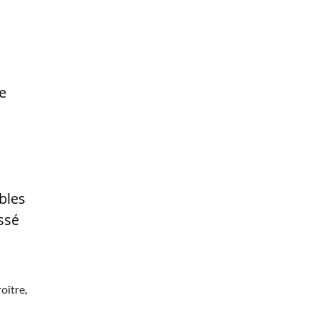
e
bles
ssé
oître,