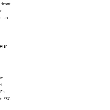
bricant
un
si un
eur
it
d-
 En
és FSC,