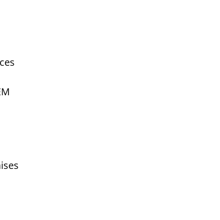
nces
EM
ises