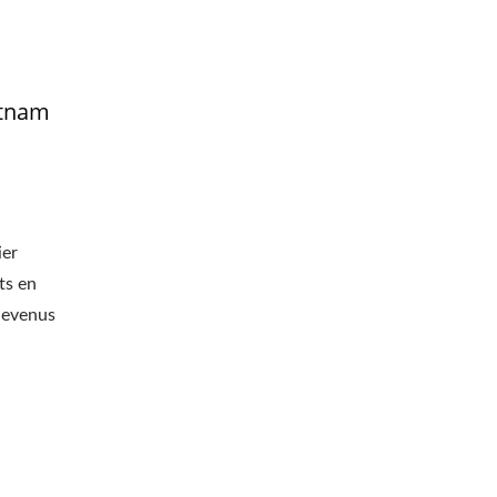
etnam
ier
ts en
 devenus