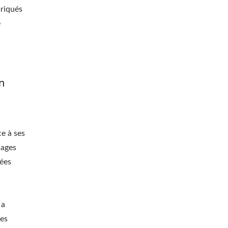
briqués
e
n
ce à ses
lages
nées
 a
les