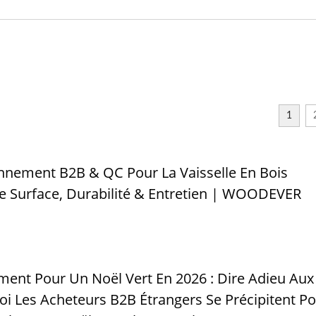
Pergola Avec Pare-Sol
Support De Hamac
Réglable En Métal
D'extérieur En Acier
1
nnement B2B & QC Pour La Vaisselle En Bois
 Surface, Durabilité & Entretien | WOODEVER
ent Pour Un Noël Vert En 2026 : Dire Adieu Aux
oi Les Acheteurs B2B Étrangers Se Précipitent P