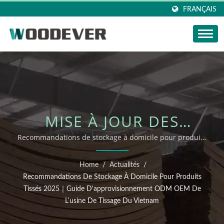
FRANÇAIS
MISE À JOUR DES
NOUVELLES
Recommandations de stockage à domicile pour produits
tissés 2025｜Guide d'approvisionnement ODM OEM de
WOODEVER :
l'usine de tissage du Vietnam
Home
/
Actualités
/
RECOMMANDATIONS
Recommandations De Stockage À Domicile Pour Produits
Tissés 2025｜Guide D'approvisionnement ODM OEM De
DE STOCKAGE À
L'usine De Tissage Du Vietnam
DOMICILE POUR