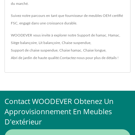
du marché.
Suivez notre parcours en tant que fournisseur de meubles OEM certifié
FSC, engagé dans une croissance durable.
WOODEVER vous invite à explorer notre
Support de hamac
,
Hamac
,
Siège balançoire
,
Lit balançoire
,
Chaise suspendue
,
Support de chaise suspendue
,
Chaise hamac
,
Chaise longue
,
Abri de jardin
de haute qualité.
Contactez-nous
pour plus de détails !
Contact WOODEVER Obtenez Un
Approvisionnement En Meubles
D'extérieur