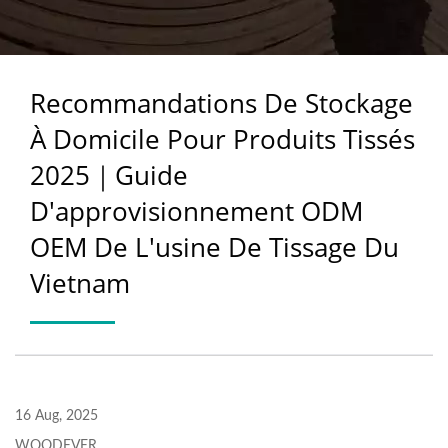
PRODUITS TISSÉS 2025
｜GUIDE
Recommandations De Stockage
D'APPROVISIONNEMENT
À Domicile Pour Produits Tissés
ODM OEM DE L'USINE
2025｜Guide
DE TISSAGE DU
D'approvisionnement ODM
VIETNAM
OEM De L'usine De Tissage Du
Vietnam
16 Aug, 2025
WOODEVER