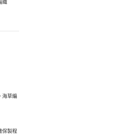
編織
。海草編
確保製程