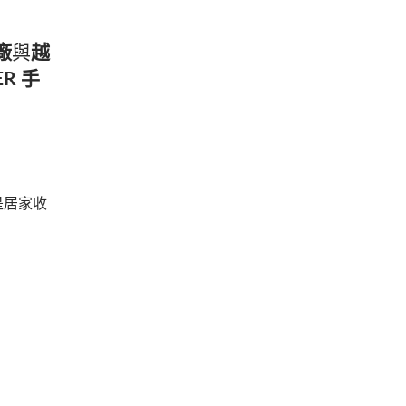
廠
與
越
R 手
是居家收