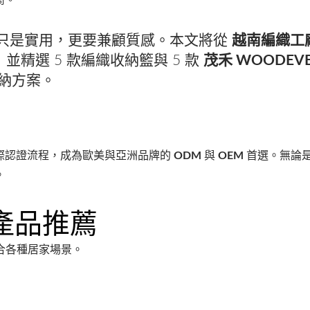
商。
不再只是實用，更要兼顧質感。本文將從
越南編織工
 並精選 5 款編織收納籃與 5 款
茂禾 WOODEVE
納方案。
際認證流程，成為歐美與亞洲品牌的
ODM
與
OEM
首選。無論
。
織產品推薦
合各種居家場景。