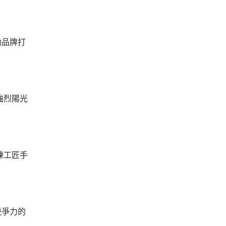
助品牌打
強烈陽光
練工匠手
競爭力的