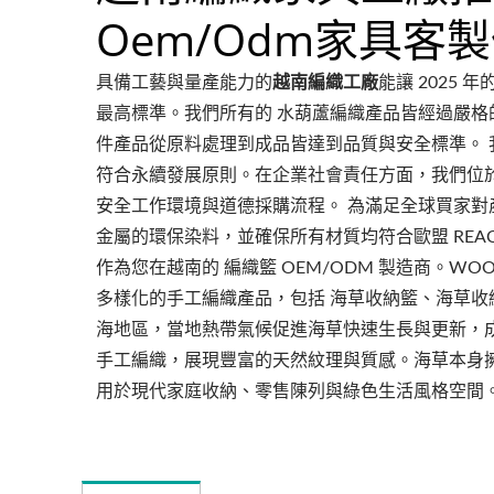
Oem/odm家具客
具備工藝與量產能力的
越南編織工廠
能讓 2025
最高標準。我們所有的 水葫蘆編織產品皆經過嚴格
件產品從原料處理到成品皆達到品質與安全標準。 我
符合永續發展原則。在企業社會責任方面，我們位於
安全工作環境與道德採購流程。 為滿足全球買家對
金屬的環保染料，並確保所有材質均符合歐盟 REAC
作為您在越南的 編織籃 OEM/ODM 製造商。WO
多樣化的手工編織產品，包括 海草收納籃、海草收
海地區，當地熱帶氣候促進海草快速生長與更新，
手工編織，展現豐富的天然紋理與質感。海草本身
用於現代家庭收納、零售陳列與綠色生活風格空間