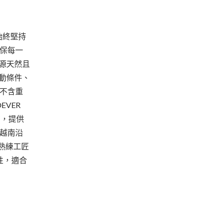
始終堅持
確保每一
來源天然且
動條件、
、不含重
VER
商，提供
自越南沿
熟練工匠
性，適合