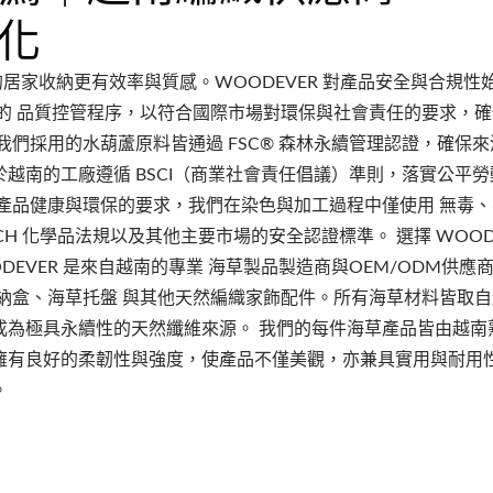
製化
 年的居家收納更有效率與質感。WOODEVER 對產品安全與合規性
的 品質控管程序，以符合國際市場對環保與社會責任的要求，
們採用的水葫蘆原料皆通過 FSC® 森林永續管理認證，確保
越南的工廠遵循 BSCI（商業社會責任倡議）準則，落實公平勞
產品健康與環保的要求，我們在染色與加工過程中僅使用 無毒
H 化學品法規以及其他主要市場的安全認證標準。 選擇 WOODE
ODEVER 是來自越南的專業 海草製品製造商與OEM/ODM供應
納盒、海草托盤 與其他天然編織家飾配件。所有海草材料皆取
成為極具永續性的天然纖維來源。 我們的每件海草產品皆由越南
擁有良好的柔韌性與強度，使產品不僅美觀，亦兼具實用與耐用
。