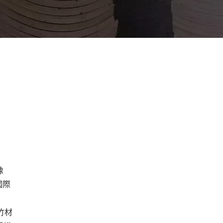
像
國際
竹材