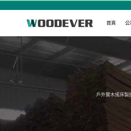
首頁
公
戶外實木搖床製