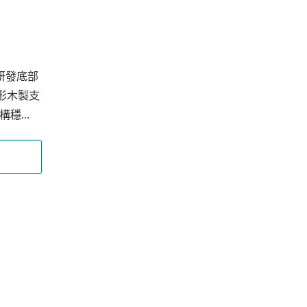
別研發底部
形木製支
構穩
，交錯
不易隨
成型設
架。