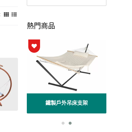
：
熱門商品
棚
鐵製戶外吊床支架