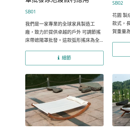
SB02
SB01
花園 製
款式，長
我們是一家專業的全球家具製造工
賀重量為
廠，致力於提供卓越的戶外 可調節搖
布料採
床帶遮陽罩批發。這款弧形搖床為全
好、強
球的家具採購商、零售商用家具、網
搖床使
路零售家具經銷商、批發餐廳家具供
細節
依照客
應商、區域家具經銷商以及渡假村、
屬OEM
飯店、酒店家具承包商設計。不僅是
美觀的戶外家具，更是功能和設計的
完美結合，為您的客戶帶來無與倫比
的戶外享受。我們在越南和中國擁有
專業的設計團隊和先進的生產設施，
確保每一件產品都經過精心設計和嚴
格品質控制。我們致力於按時交貨，
提供卓越的售後服務，並不斷創新以