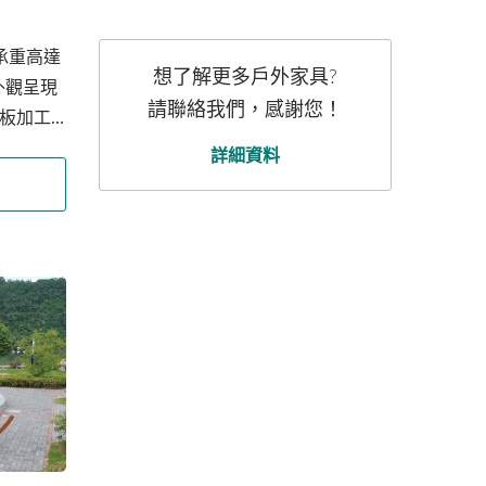
可承重高達
想了解更多戶外家具?
外觀呈現
請聯絡我們，感謝您！
板加工
強度與
詳細資料
備精準
個弧