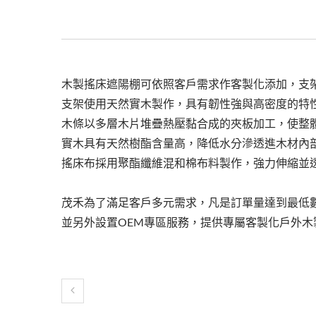
木製搖床遮陽棚可依照客戶需求作客製化添加，支架
支架使用天然實木製作，具有韌性強與高密度的特
木條以多層木片堆疊熱壓黏合成的夾板加工，使整
實木具有天然樹酯含量高，降低水分滲透進木材內
搖床布採用聚酯纖維混和棉布料製作，強力伸縮並
茂禾為了滿足客戶多元需求，凡是訂單量達到最低數
並另外設置OEM專區服務，提供專屬客製化戶外