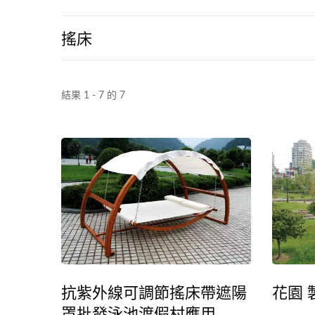
搖床
結果 1 - 7 的 7
金屬可調節遮陽涼棚
抗紫外線可調節搖床帶遮陽
花園 
罩批發泳池渡假村應用