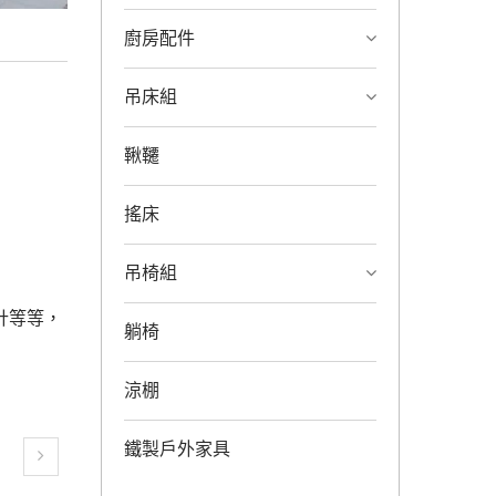
廚房配件
吊床組
鞦韆
搖床
吊椅組
計等等，
躺椅
涼棚
鐵製戶外家具