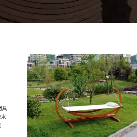
用具
膠水
安