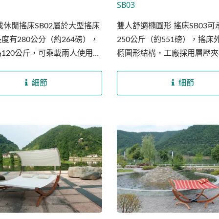
SB03
成休閒搖床SB02屬於大型搖床
雙人舒適橢圓形 搖床SB03
度有280公分（約264磅），
250公斤（約551磅），搖床
120公斤，可乘載兩人使用，
橢圓形結構，工廠採用層壓夾
用聚脂纖維製作，有著彈性
技術交錯堆壓木條，提升支撐
度大且不易發霉的優點，增加
荷重力量，再利用高溫熱壓設
細節
細節
用壽命，布料顏色或材質皆可
加壓成形彎曲木條，控制好每
戶需求做客製化調整，提供專
度，達到完美的橢圓曲線。
木製戶外搖床。