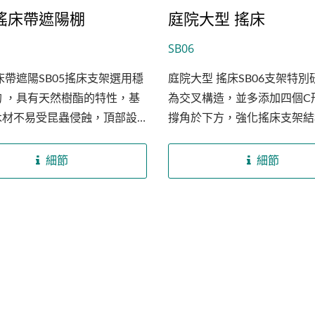
搖床帶遮陽棚
庭院大型 搖床
SB06
床帶遮陽SB05搖床支架選用穩
庭院大型 搖床SB06支架特
的 ，具有天然樹酯的特性，基
為交叉構造，並多添加四個C
木材不易受昆蟲侵蝕，頂部設
撐角於下方，強化搖床支架結
遮陽功能，於戶外減少紫外線
固，而工廠利用層壓夾板技術
睛，底座有四條L形的支撐木
式堆疊木片，提升耐重強度且
細節
細節
堅固整個搖床，賀重量為250
著溫度膨脹收縮，再透過熱壓
551磅），可供應兩人使用。
備，壓制出精準尺寸的弧形支