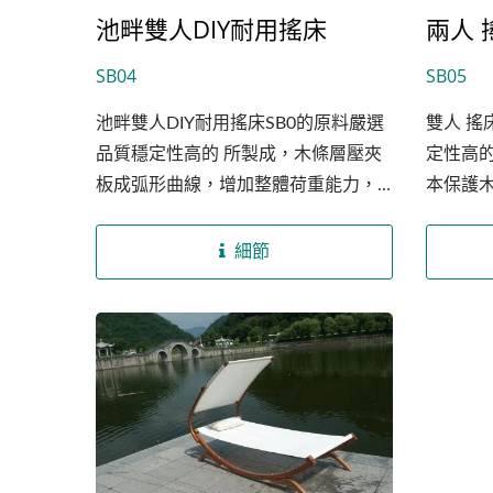
池畔雙人DIY耐用搖床
兩人 
滿足市場的需求。
SB04
SB05
池畔雙人DIY耐用搖床SB0的原料嚴選
雙人 搖
品質穩定性高的 所製成，木條層壓夾
定性高
板成弧形曲線，增加整體荷重能力，
本保護
使支架結構更穩定，簡約式的設計適
計半罩
合放置於公園池畔或渡假村造景，布
直射眼
細節
料採用聚酯纖維混和棉布，纖維堅韌
角，穩定
彈性大，也可依照客戶需求做材質的
公斤（約
更換，搖床整體結構需自行DIY組裝，
操作簡易均附上使用說明書。