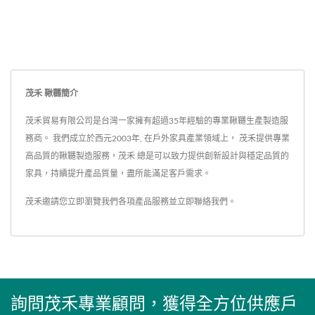
茂禾 鞦韆簡介
茂禾貿易有限公司是台灣一家擁有超過35年經驗的專業鞦韆生產製造服
務商。 我們成立於西元2003年, 在戶外家具產業領域上， 茂禾提供專業
高品質的鞦韆製造服務，茂禾 總是可以致力提供創新設計與穩定品質的
家具，持續提升產品質量，盡所能滿足客戶需求。
茂禾邀請您立即瀏覽我們各項產品服務並
立即聯絡我們
。
詢問茂禾專業顧問，獲得全方位供應戶