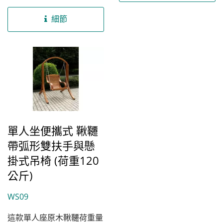
地優化鞦韆成本結構，得以
提供價格合理的高品質家
細節
具。我們精選的...
單人坐便攜式 鞦韆
帶弧形雙扶手與懸
掛式吊椅 (荷重120
公斤)
WS09
這款單人座原木鞦韆荷重量