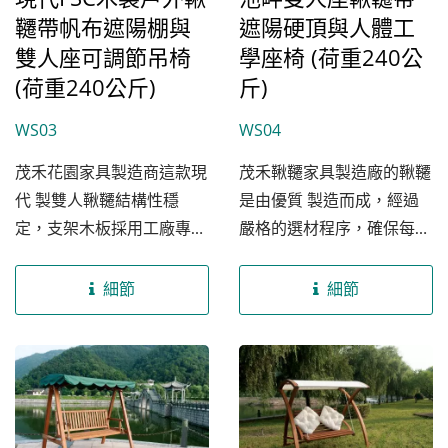
韆帶帆布遮陽棚與
遮陽硬頂與人體工
品結構的強度與承重能力，
確保每個支架都緊密結合，
雙人座可調節吊椅
學座椅 (荷重240公
此外，茂禾的鞦韆椅背經過
(荷重240公斤)
斤)
嚴格的專業測試，其設計符
WS03
WS04
合人體工學的弧面曲線，提
供使用者卓越的舒適度體
茂禾花園家具製造商這款現
茂禾鞦韆家具製造廠的鞦韆
驗。我們的戶外鞦韆還具備
代 製雙人鞦韆結構性穩
是由優質 製造而成，經過
多功能設計，包括頂部的遮
定，支架木板採用工廠專業
嚴格的選材程序，確保每一
陽罩功能與兩側的扶手，增
的高溫熱壓機層壓夾板而
件產品都擁有獨特的紋理與
加在戶外環境中的使用價
成，精準壓實每一片木片，
質感。每片木板均經過我們
細節
細節
值，非常適合用於美化飯
其中採用的黏合膠水為改良
工廠專用木材烘乾機，在標
店、建築商或政府機構的環
尿素醛膠，均通過國際SGS
準的時間與溫度內經過精密
境。
檢核合格認證，符合木製家
烘乾，提升木材的穩定度，
具甲醛含量標準，從而達到
避免受外在天氣影響而產生
環保要求，同時降低客戶對
收縮或膨脹，確保鞦韆在各