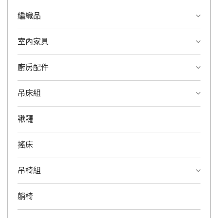
編織品
室內家具
廚房配件
吊床組
鞦韆
搖床
吊椅組
躺椅