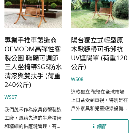
家具供應商期待成為您的信
將可持續性和環保性視為首
賴夥伴，共同打造一個優雅
要目標，所有使用的木材均
且高品質的休閒空間。
來自FSC（Forest...
專業手推車製造商
陽台獨立式輕型原
OEMODM高彈性客
木鞦韆帶可拆卸抗
製公園 鞦韆可調節
UV遮陽罩 (荷重120
三人坐椅帶SGS防水
公斤)
清漆與雙扶手 (荷重
WS08
240公斤)
這款獨立 鞦韆在全球市場
WS07
上日益受到重視，特別是在
戶外家具和兒童遊樂設備領
我們茂禾作為家具鞦韆製造
域顯得尤為突出。我們的雙
工廠，憑藉先進的生產技術
人座鞦韆使用100%...
和精細的供應鏈管理，有效
細節