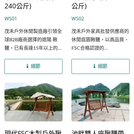
240公斤)
公斤)
WS01
WS02
茂禾戶外休閒製造廠引領全
茂禾戶外家具批發供應商的
球B2B廠商選擇的遮陽 鞦
休閒庭園鞦韆，以高品質、
韆，已有長達15年以上的外
FSC合格認證的...
銷服務歷史，我們的產品以
高品質的桉木支架著稱，並
細節
細節
通過國際FSC認證，這不僅
提供了卓越的穩定供貨來
源，還具備生產成本的競爭
優勢，使我們的戶外鞦韆成
為市場上的一大亮點。在生
產過程中，鞦韆支架採用高
溫熱壓機的層壓夾板技術加
現代FSC木製戶外鞦
池畔雙人座鞦韆帶
工而成，這項技術提升了產