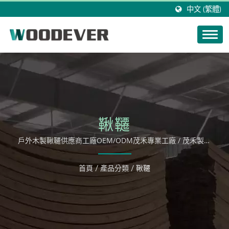
中文 (繁體)
鞦韆
戶外木製鞦韆供應商工廠OEM/ODM茂禾專業工廠 / 茂禾製造
全系列木製休閒用品，從吊床，吊椅，鞦韆到各類組成戶外家
具。
首頁
/
產品分類
/
鞦韆