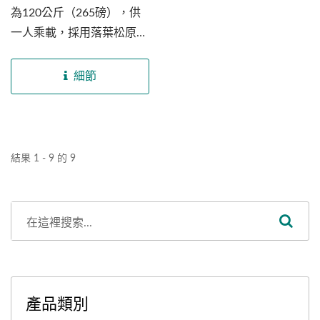
為120公斤（265磅），供
一人乘載，採用落葉松原木
製作，使支架保有天然紋
路，並利用熱壓成型機加
細節
工，自動配料快、精準度
高，將木片成形彎曲曲線的
木條，並於底座兩側增加木
條，穩固基底結構，使鞦韆
結果 1 - 9 的 9
不輕易搖晃。
產品類別