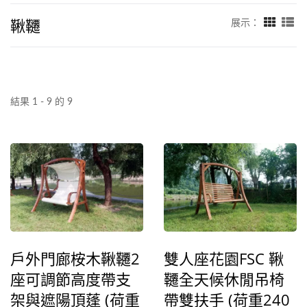
鞦韆
展示：
結果 1 - 9 的 9
戶外門廊桉木鞦韆2
雙人座花園FSC 鞦
座可調節高度帶支
韆全天候休閒吊椅
架與遮陽頂蓬 (荷重
帶雙扶手 (荷重240