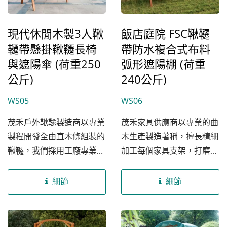
安全性的疑慮。這款休閒鞦
種氣候條件下仍能維持穩定
韆頂部還附有三角遮陽罩功
的形狀與高品質。我們深知
現代休閒木製3人鞦
飯店庭院 FSC鞦韆
能，非常適合於國家公園、
B2B廠商在選擇合作夥伴
韆帶懸掛鞦韆長椅
帶防水複合式布料
飯店與民宿戶外擺設、政府
時，環保與健康是至關重要
公共設施建設等業者，有效
的考量，為此，茂禾鞦韆所
與遮陽傘 (荷重250
弧形遮陽棚 (荷重
防止使用者免於戶外直接照
有支架外層均經過SGS合格
公斤)
240公斤)
射到陽光，提升產品使用價
認證的透明清漆保護，提供
WS05
WS06
值。我們的家具工廠擁有專
雙層保護，同時有效降低木
業的生產加工設備，可以為
製家具甲醛與蛀蟲的問題，
茂禾戶外鞦韆製造商以專業
茂禾家具供應商以專業的曲
廠商根據客戶需求提供客製
確保客戶能夠在我們的鞦韆
製程開發全由直木條組裝的
木生產製造著稱，擅長精細
化服務或一站式家具解決方
中享受綠色與健康的休閒空
鞦韆，我們採用工廠專業高
加工每個家具支架，打磨出
案，無論是鞦韆的顏色、尺
間。歡迎全球各大通路商、
溫熱壓成型機的層壓夾板技
各種精準的弧度與角度。我
寸、花紋或是logo印刷，我
家具品牌商、批發商、經銷
術，經過精密的製作，確保
們引以為傲的...
細節
細節
們都會盡所能滿足您的需
商、零售商等前來合作，我
每片鞦韆支架緊密結合，有
求。
們將竭盡所能滿足市場上對
效降低支架在戶外各種氣候
鞦韆家具款式的需求。茂禾
下開裂的風險。我們的鞦韆