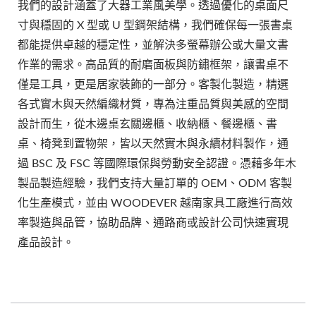
我們的設計涵蓋了大器工業風美學。透過優化的桌面尺
寸與穩固的 X 型或 U 型鋼架結構，我們確保每一張書桌
都能提供卓越的穩定性，並解決多螢幕辦公或大量文書
作業的需求。高品質的耐磨面板與防鏽框架，讓書桌不
僅是工具，更是居家裝飾的一部分。客製化製造，精選
各式實木與天然編織材質，專為注重品質與美感的空間
設計而生，從木邊桌玄關邊櫃、收納櫃、餐邊櫃、書
桌、椅凳到置物架，皆以天然實木與永續材料製作，通
過 BSC 及 FSC 等國際環保與勞動安全認證。憑藉多年木
製品製造經驗，我們支持大量訂單的 OEM、ODM 客製
化生產模式，並由 WOODEVER 越南家具工廠進行高效
率製造與品管，協助品牌、通路商或設計公司快速實現
產品設計。