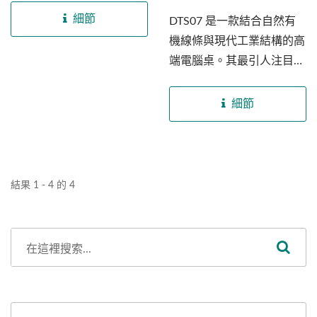
展現出極具質感的復古美
細節
DTS07 是一款結合自然有
學。身為專業的越南家具工
機線條與現代工業結構的高
廠，我們提供從設計、打樣
端電腦桌。其最引人注目的
到量產的一站式...
特點在於採用...
細節
結果 1 - 4 的 4