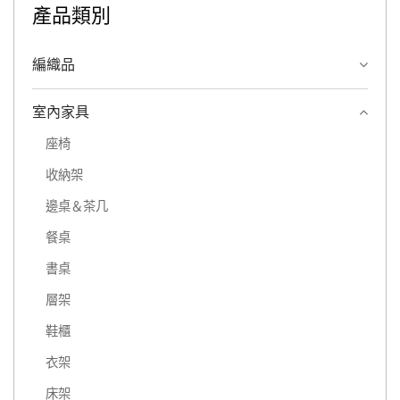
產品類別
編織品
室內家具
座椅
收納架
邊桌＆茶几
餐桌
書桌
層架
鞋櫃
衣架
床架