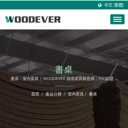
中文 (繁體)
書桌
書桌｜室內家具 | WOODEVER 越南家具製造商｜FSC認證 &
客製化 OEM/ODM 生產 / 茂禾製造全系列木製休閒用品，從
吊床，吊椅，鞦韆到各類組成戶外家具。
首頁
/
產品分類
/
室內家具
/
書桌