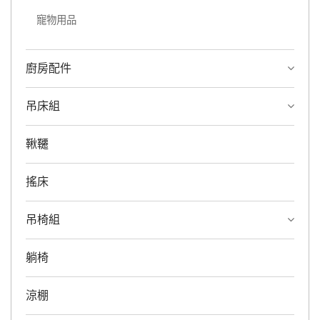
寵物用品
廚房配件
吊床組
鞦韆
搖床
吊椅組
躺椅
涼棚