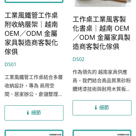
工業風鐵管工作桌
工作桌工業風客製
附收納層架｜越南
化書桌｜越南 OEM
OEM／ODM 金屬
／ODM 金屬家具製
家具製造商客製化
造商客製化傢俱
傢俱
DS02
DS01
作為領先的 越南家具供應
工業風鐵管工作桌結合多層
商，我們結合高品質黑砂粉
收納設計，專為 商用空
體烤漆技術與耐用木質板
間、居家辦公、倉儲整理與
材，打造出具備黃金比例的
多功能作業環境...
辦公家具。這是我們越南工
細節
細節
廠卓越工藝的體現，旨在為
全球...