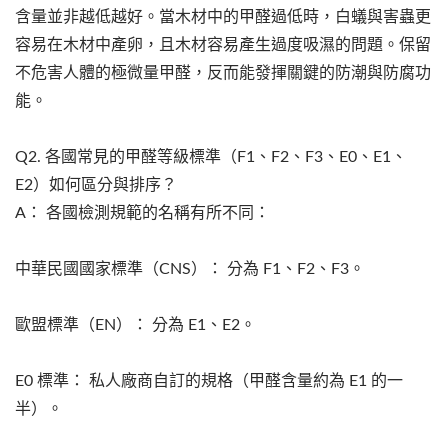
含量並非越低越好。當木材中的甲醛過低時，白蟻與害蟲更
容易在木材中產卵，且木材容易產生過度吸濕的問題。保留
不危害人體的極微量甲醛，反而能發揮關鍵的防潮與防腐功
能。
Q2. 各國常見的甲醛等級標準（F1、F2、F3、E0、E1、
E2）如何區分與排序？
A： 各國檢測規範的名稱有所不同：
中華民國國家標準（CNS）： 分為 F1、F2、F3。
歐盟標準（EN）： 分為 E1、E2。
E0 標準： 私人廠商自訂的規格（甲醛含量約為 E1 的一
半）。