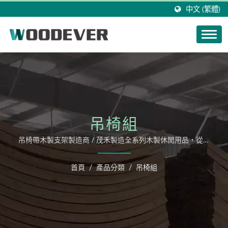
中文 (繁體)
吊椅組
吊椅帶木製支架製造商 / 茂禾製造全系列木製休閒用品，從吊
床，吊椅，鞦韆到各類組成戶外家具。
首頁
/
產品分類
/
吊椅組