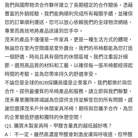
我們與國際物流合作夥伴建立了長期穩定的合作關係，憑藉
豐富的外銷經驗，我們能夠順利完成所有報關手續，並確保
您的訂單順利運送，您可以放心依賴我們的全球物流網絡，
專業而高效地將產品送達到您手中。
茂禾的產品不僅僅是一件家具，更是一種生活方式的體現，
無論您在室內空間還是室外露台，我們的吊椅都能為您打造
一個舒適、時尚且具有個性的休閒區域。我們注重設計細
節，選用高品質的材料和工藝，以確保每一張吊椅都經得起
時間的考驗，並為您帶來持久的舒適享受。
不論您是全球的B2B採購商還是企業客戶，我們都樂於與您
合作，提供最優質的吊椅產品和服務。請立即與我們聯繫，
茂禾專業團隊將竭誠為您提供支持並解答您的所有問題。感
謝您選擇茂禾戶外休閒家具吊椅！期待與您攜手合作，為您
的企業營造舒適和獨特的休憩空間！
Q1. 購買木製家具時，甲醛含量真的越低越好嗎？
A： 不一定。雖然高濃度甲醛會刺激皮膚與呼吸道，但甲醛