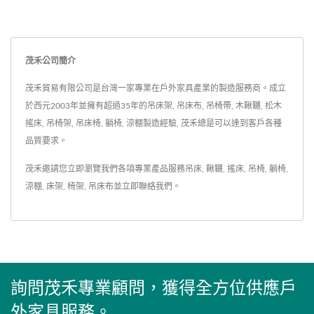
茂禾公司簡介
茂禾貿易有限公司是台灣一家專業在戶外家具產業的製造服務商。成立
於西元2003年並擁有超過35年的吊床架, 吊床布, 吊椅帶, 木鞦韆, 松木
搖床, 吊椅架, 吊床椅, 躺椅, 涼棚製造經驗, 茂禾總是可以達到客戶各種
品質要求。
茂禾邀請您立即瀏覽我們各項專業產品服務
吊床
,
鞦韆
,
搖床
,
吊椅
,
躺椅
,
涼棚
,
床架
,
椅架
,
吊床布
並
立即聯絡我們
。
詢問茂禾專業顧問，獲得全方位供應戶
外家具服務。