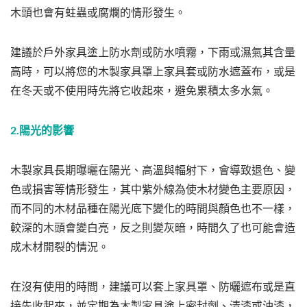
木頭也會有蛀蟲或腐爛的情形發生。
建議於戶外家具塗上防水劑或防水噴霧，下雨或濕氣其含量
高時，可以將您的木製家具罩上家具套或防水遮蓋布，或是
在冬天或不使用時先將它收起來，避免累積太多水氣。
2.陽光的影響
木製家具長期曝曬在陽光、高溫與輻射下，會導致退色、變
色或損害等情形發生，其中紫外線為使木材變色主要原因，
而不同的木材品種在陽光底下變化的時間與顏色也不一樣，
較深的木頭會變白亮，反之則變灰暗，時間久了也可能會造
成木材開裂的情況。
在沒有使用的時間，建議可以套上家具罩、防曬遮布或是直
接先收起來，並定期為木製家具塗上密封劑、清漆或油漆，