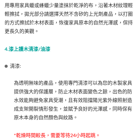
用專用家具蠟或蜂蠟少量塗抹於乾淨的布，沿著木材紋理輕
輕擦拭，拋光部分請選擇天然不含矽的上光劑產品，以打圈
的方式擦拭於木材表面，恢復家具原本的自然光澤感，保持
更長久的美觀。
4.漆上護木清漆/油漆
清漆:
為透明無味的產品，使用專門清漆可以為您的木製家具
提供強大的保護層，防止木材表面變色之餘，出色的防
水效能夠避免家具受潮，且有效阻擋陽光紫外線照射造
成支架開裂情形發生，並賦予良好的光澤感，同時保有
原木本身的自然顏色與紋路。
*乾燥時間較長，需要等待24小時起跳。