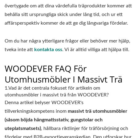
övertygade om att dina värdefulla träprodukter kommer att
behålla sitt ursprungliga skick under lång tid, och ur ett
affärsperspektiv kommer de att ge dig långvariga fördelar.
Om du har några ytterligare frågor eller behöver mer hjälp,
tveka inte att
kontakta oss
. Vi är alltid villiga att hjälpa till.
WOODEVER FAQ För
Utomhusmöbler I Massivt Trä
1.Vad är det centrala fokuset för artikeln om
utomhusmöbler i massivt trä från WOODEVER?
Denna artikel belyser WOODEVER's
tillverkningskompetens inom
massivt trä utomhusmöbler
(såsom böjda hängmattsstativ, gungstolar och
uteplatsmatsets)
, hållbara riktlinjer för träförsörjning och
fördelar med B2B-exportleveranskedjan. Den utforskar hur