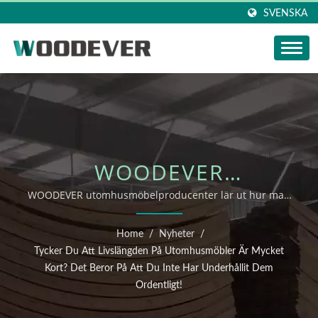
SVENSKA
WOODEVER
NYHETSUPPDATERING:
WOODEVER utomhusmöbelproducenter lär ut hur man
underhåller massiva träprodukter
TYCKER DU ATT
Home
/
Nyheter
/
LIVSLÄNGDEN PÅ
Tycker Du Att Livslängden På Utomhusmöbler Är Mycket
Kort? Det Beror På Att Du Inte Har Underhållit Dem
UTOMHUSMÖBLER ÄR
Ordentligt!
MYCKET KORT? DET