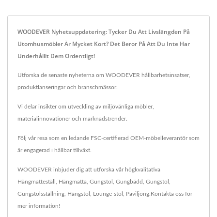
WOODEVER Nyhetsuppdatering: Tycker Du Att Livslängden På
Utomhusmöbler Är Mycket Kort? Det Beror På Att Du Inte Har
Underhållit Dem Ordentligt!
Utforska de senaste nyheterna om WOODEVER hållbarhetsinsatser,
produktlanseringar och branschmässor.
Vi delar insikter om utveckling av miljövänliga möbler,
materialinnovationer och marknadstrender.
Följ vår resa som en ledande FSC-certifierad OEM-möbelleverantör som
är engagerad i hållbar tillväxt.
WOODEVER inbjuder dig att utforska vår högkvalitativa
Hängmatteställ
,
Hängmatta
,
Gungstol
,
Gungbädd
,
Gungstol
,
Gungstolsställning
,
Hängstol
,
Lounge-stol
,
Paviljong
.
Kontakta oss
för
mer information!