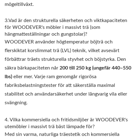
mögeltillväxt.
3.Vad är den strukturella säkerheten och viktkapaciteten
för WOODEVER's möbler i massivt trä (som
hängmatteställningar och gungstolar)?
WOODEVER använder högtemperatur böjträ och
flerskiktat korslimmat trä (LVL) teknik, vilket avsevärt
förbättrar träets strukturella styvhet och böjstyrka. Den
säkra bärkapaciteten når
200 till 250 kg (ungefär 440–550
lbs)
eller mer. Varje ram genomgår rigorösa
fabriksbelastningstester för att säkerställa maximal
stabilitet och användarsäkerhet under långvarig vila eller
svängning.
4. Vilka kommersiella och fritidsmiljöer är WOODEVER's
utemöbler i massivt trä bäst lämpade för?
Med sin varma, naturliga träestetik och kommersiella