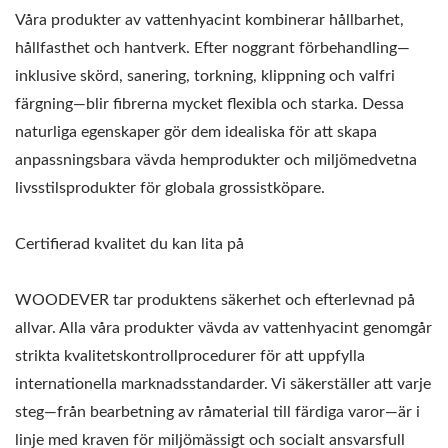
Våra produkter av vattenhyacint kombinerar hållbarhet,
hållfasthet och hantverk. Efter noggrant förbehandling—
inklusive skörd, sanering, torkning, klippning och valfri
färgning—blir fibrerna mycket flexibla och starka. Dessa
naturliga egenskaper gör dem idealiska för att skapa
anpassningsbara vävda hemprodukter och miljömedvetna
livsstilsprodukter för globala grossistköpare.
Certifierad kvalitet du kan lita på
WOODEVER tar produktens säkerhet och efterlevnad på
allvar. Alla våra produkter vävda av vattenhyacint genomgår
strikta kvalitetskontrollprocedurer för att uppfylla
internationella marknadsstandarder. Vi säkerställer att varje
steg—från bearbetning av råmaterial till färdiga varor—är i
linje med kraven för miljömässigt och socialt ansvarsfull