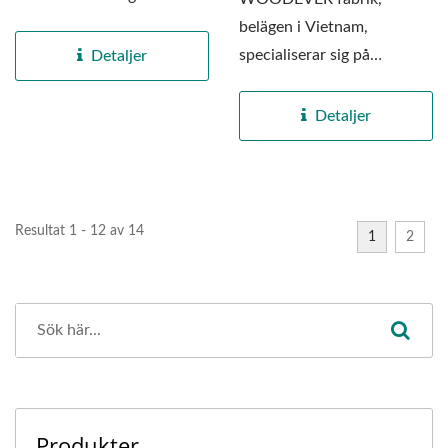
skönheten av
belägen i Vietnam,
hantverkskonst....
specialiserar sig på
Detaljer
professionell produktion av
handgjorda...
Detaljer
Resultat 1 - 12 av 14
1
2
Produkter