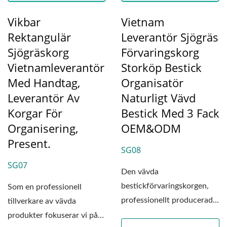
Vikbar
Vietnam
Rektangulär
Leverantör Sjögräs
Sjögräskorg
Förvaringskorg
Vietnamleverantör
Storköp Bestick
Med Handtag,
Organisatör
Leverantör Av
Naturligt Vävd
Korgar För
Bestick Med 3 Fack
Organisering,
OEM&ODM
Present.
SG08
SG07
Den vävda
bestickförvaringskorgen,
Som en professionell
professionellt producerad
tillverkare av vävda
av WOODEVER vävfabrik,
produkter fokuserar vi på