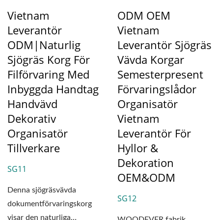
Vietnam
ODM OEM
Leverantör
Vietnam
ODM|Naturlig
Leverantör Sjögräs
Sjögräs Korg För
Vävda Korgar
Filförvaring Med
Semesterpresent
Inbyggda Handtag
Förvaringslådor
Handvävd
Organisatör
Dekorativ
Vietnam
Organisatör
Leverantör För
Tillverkare
Hyllor &
Dekoration
SG11
OEM&ODM
Denna sjögräsvävda
SG12
dokumentförvaringskorg
visar den naturliga
WOODEVER fabrik,