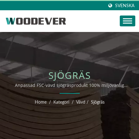
SVENSKA
SJÖGRÄS
Anpassad FSC-vävd sjögräsprodukt 100% miljövänlig
grossisttillverkare
Home
/
Kategori
/
Vävd
/
Sjögräs