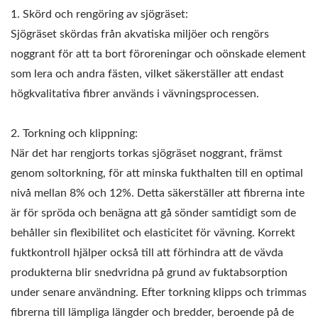
1. Skörd och rengöring av sjögräset:
Sjögräset skördas från akvatiska miljöer och rengörs
noggrant för att ta bort föroreningar och oönskade element
som lera och andra fästen, vilket säkerställer att endast
högkvalitativa fibrer används i vävningsprocessen.
2. Torkning och klippning:
När det har rengjorts torkas sjögräset noggrant, främst
genom soltorkning, för att minska fukthalten till en optimal
nivå mellan 8% och 12%. Detta säkerställer att fibrerna inte
är för spröda och benägna att gå sönder samtidigt som de
behåller sin flexibilitet och elasticitet för vävning. Korrekt
fuktkontroll hjälper också till att förhindra att de vävda
produkterna blir snedvridna på grund av fuktabsorption
under senare användning. Efter torkning klipps och trimmas
fibrerna till lämpliga längder och bredder, beroende på de