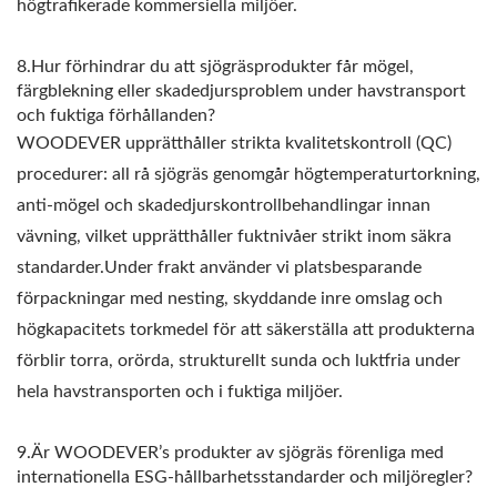
högtrafikerade kommersiella miljöer.
8.Hur förhindrar du att sjögräsprodukter får mögel,
färgblekning eller skadedjursproblem under havstransport
och fuktiga förhållanden?
WOODEVER upprätthåller strikta kvalitetskontroll (QC)
procedurer: all rå sjögräs genomgår högtemperaturtorkning,
anti-mögel och skadedjurskontrollbehandlingar innan
vävning, vilket upprätthåller fuktnivåer strikt inom säkra
standarder.Under frakt använder vi platsbesparande
förpackningar med nesting, skyddande inre omslag och
högkapacitets torkmedel för att säkerställa att produkterna
förblir torra, orörda, strukturellt sunda och luktfria under
hela havstransporten och i fuktiga miljöer.
9.Är WOODEVER’s produkter av sjögräs förenliga med
internationella ESG-hållbarhetsstandarder och miljöregler?