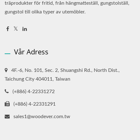
träprodukter för fritid, från hängmatteställ, gungstolställ,
gungstol till olika typer av utemöbler.
Vår Adress
4F.-6, No. 101, Sec. 2, Shuangshi Rd., North Dist.,
Taichung City 404011, Taiwan
(+886) 4-22331272
(+886) 4-22331291
sales1@woodever.com.tw