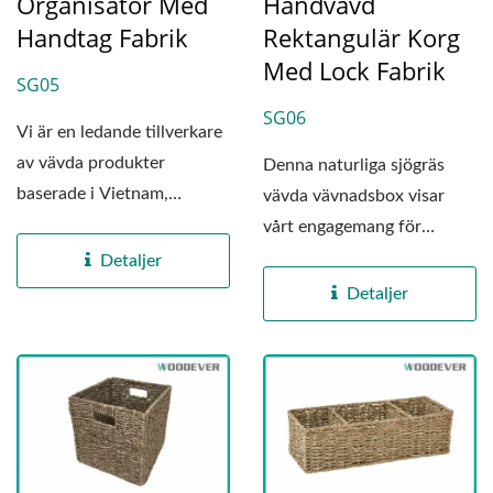
Organisatör Med
Handvävd
Handtag Fabrik
Rektangulär Korg
Med Lock Fabrik
SG05
SG06
Vi är en ledande tillverkare
av vävda produkter
Denna naturliga sjögräs
baserade i Vietnam,
vävda vävnadsbox visar
specialiserade på
vårt engagemang för
produktion...
expertkunskap och
Detaljer
miljövänliga...
Detaljer