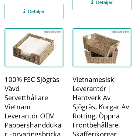
använder...
att skapa premium,
Detaljer
funktionella...
Detaljer
100% FSC Sjögräs
Vietnamesisk
Vävd
Leverantör |
Servetthållare
Hantverk Av
Vietnam
Sjögräs, Korgar Av
Leverantör OEM
Rotting, Öppna
Pappershandduka
Frontbehållare,
R Förvaringsbricka
Skafferikorgar,