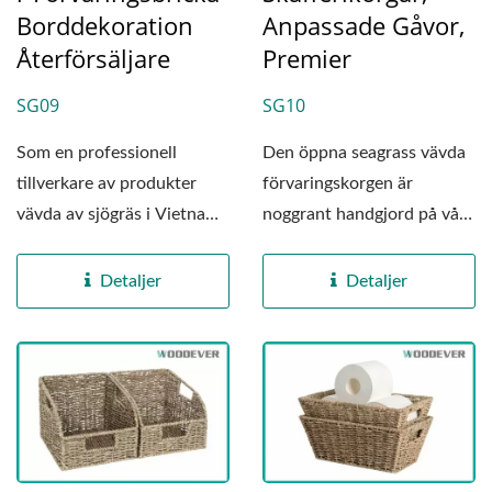
Borddekoration
Anpassade Gåvor,
Återförsäljare
Premier
SG09
SG10
Som en professionell
Den öppna seagrass vävda
tillverkare av produkter
förvaringskorgen är
vävda av sjögräs i Vietnam,
noggrant handgjord på vår
är denna vävda...
fabrik i Vietnam...
Detaljer
Detaljer