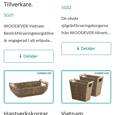
Tillverkare.
SG02
SG01
De vävda
sjögräsförvaringskorgarna
WOODEVER Vietnam
från WOODEVER tillverkas
Bestickförvaringskorgstillverkare
i vår specialiserade fabrik...
är engagerad i att erbjuda
högkvalitativa...
Detaljer
Detaljer
Hantverkskorgar
Vietnam