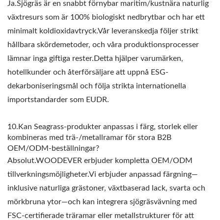
Ja.Sjögräs är en snabbt förnybar maritim/kustnära naturlig
växtresurs som är 100% biologiskt nedbrytbar och har ett
minimalt koldioxidavtryck.Vår leveranskedja följer strikt
hållbara skördemetoder, och våra produktionsprocesser
lämnar inga giftiga rester.Detta hjälper varumärken,
hotellkunder och återförsäljare att uppnå ESG-
dekarboniseringsmål och följa strikta internationella
importstandarder som EUDR.
10.Kan Seagrass-produkter anpassas i färg, storlek eller
kombineras med trä-/metallramar för stora B2B
OEM/ODM-beställningar?
Absolut.WOODEVER erbjuder kompletta OEM/ODM
tillverkningsmöjligheter.Vi erbjuder anpassad färgning—
inklusive naturliga grästoner, växtbaserad lack, svarta och
mörkbruna ytor—och kan integrera sjögräsvävning med
FSC-certifierade träramar eller metallstrukturer för att