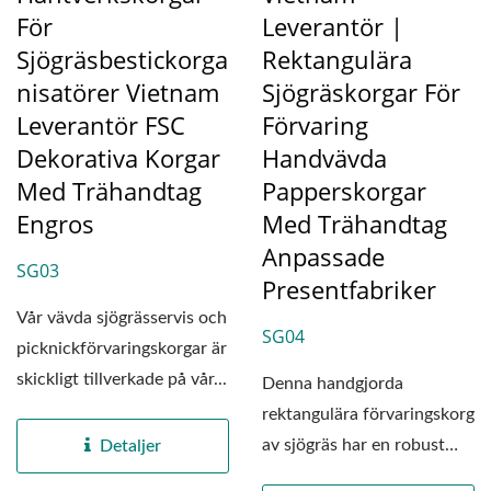
För
Leverantör |
Sjögräsbestickorga
Rektangulära
Nisatörer Vietnam
Sjögräskorgar För
Leverantör FSC
Förvaring
Dekorativa Korgar
Handvävda
Med Trähandtag
Papperskorgar
Engros
Med Trähandtag
Anpassade
SG03
Presentfabriker
Vår vävda sjögrässervis och
SG04
picknickförvaringskorgar är
skickligt tillverkade på vår...
Denna handgjorda
rektangulära förvaringskorg
av sjögräs har en robust
Detaljer
struktur, tillverkad...