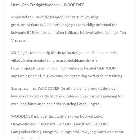
Hem- Och Trädgårdsmöbler – WOODEVER
Anpassad FSC-vävd sjögräsprodukt 100% miljövänlig
grossisttillverkare.WOODEVER’s Sjögräs är skickligt utformad för
krävande B2B-kunder som söker hållbara, högkvalitativa lösningar från
Vietnam.
Vår Sjögräs utmärker sig för sin unika design och hållbara material,
vilket gör den idealisk för grossist-, detaljhandels- eller
hotellprojekt.Njut av miljövänlig tillverkning, flexibel OEM/ODM-
anpassning och pålitlig leveranskedjehantering med varje beställning.
Samarbeta med WOODEVER för att höja dina produktutbud och
leverera varaktigt värde till dina kunder—upplev vårt engagemang för
excellens, innovation och etisk sourcing i varje Sjögräs.
WOODEVER inbjuder dig att utforska vår högkvalitativa
Hängmatteställ
,
Hängmatta
,
Gungstol
,
Gungbädd
,
Gungstol
,
Gungstolsställning
,
Hängstol
,
Lounge-stol
,
Paviljong
.
Kontakta oss
för