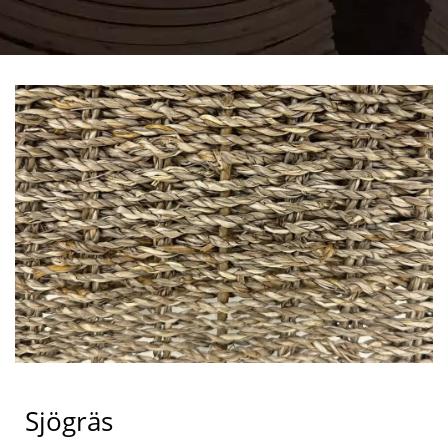
Sjögräs