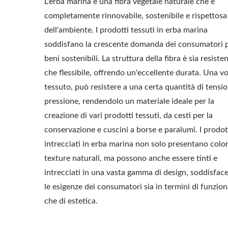
L'erba marina è una fibra vegetale naturale che è
completamente rinnovabile, sostenibile e rispettosa
dell'ambiente. I prodotti tessuti in erba marina
soddisfano la crescente domanda dei consumatori 
beni sostenibili. La struttura della fibra è sia resiste
che flessibile, offrendo un'eccellente durata. Una vo
tessuto, può resistere a una certa quantità di tensi
pressione, rendendolo un materiale ideale per la
creazione di vari prodotti tessuti, da cesti per la
conservazione e cuscini a borse e paralumi. I prodot
intrecciati in erba marina non solo presentano color
texture naturali, ma possono anche essere tinti e
intrecciati in una vasta gamma di design, soddisfac
le esigenze dei consumatori sia in termini di funzion
che di estetica.