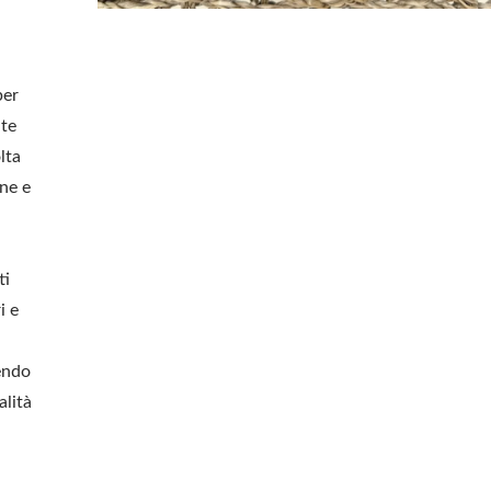
per
nte
lta
one e
ti
i e
endo
alità