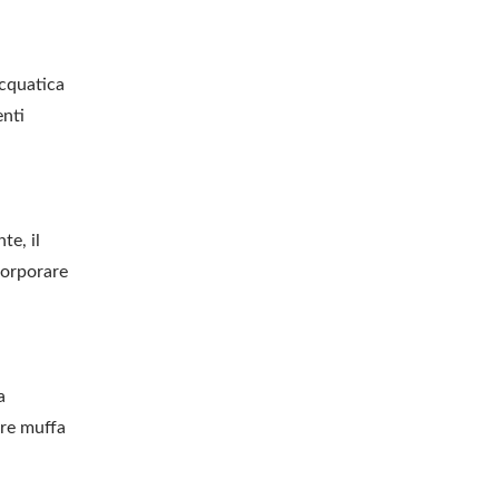
acquatica
enti
te, il
corporare
a
are muffa