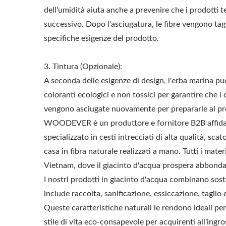
dell'umidità aiuta anche a prevenire che i prodotti 
successivo. Dopo l'asciugatura, le fibre vengono tagl
specifiche esigenze del prodotto.
3. Tintura (Opzionale):
A seconda delle esigenze di design, l'erba marina può
coloranti ecologici e non tossici per garantire che i c
vengono asciugate nuovamente per prepararle al pro
Pergola Con Tettuccio
Su
WOODEVER è un produttore e fornitore B2B affidabil
Regolabile In Metallo
specializzato in cesti intrecciati di alta qualità, scat
casa in fibra naturale realizzati a mano. Tutti i mater
Vietnam, dove il giacinto d'acqua prospera abbonda
I nostri prodotti in giacinto d'acqua combinano sos
include raccolta, sanificazione, essiccazione, taglio 
Queste caratteristiche naturali le rendono ideali per 
stile di vita eco-consapevole per acquirenti all'ingros