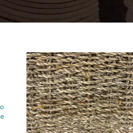
to
ne