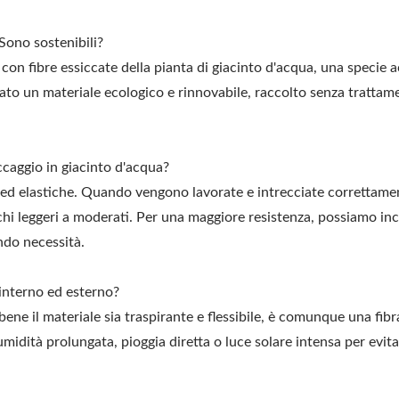
 Sono sostenibili?
 con fibre essiccate della pianta di giacinto d'acqua, una specie 
rato un materiale ecologico e rinnovabile, raccolto senza trattam
occaggio in giacinto d'acqua?
 ed elastiche. Quando vengono lavorate e intrecciate correttamen
hi leggeri a moderati. Per una maggiore resistenza, possiamo in
ndo necessità.
 interno ed esterno?
ene il materiale sia traspirante e flessibile, è comunque una fibr
midità prolungata, pioggia diretta o luce solare intensa per evit