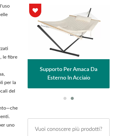
l'uso
elle
zati
 le fibre
io
Supporto Per Amaca Da
ua,
lo
Esterno In Acciaio
li per la
cali del
mento—che
enti.
 per uno
Vuoi conoscere più prodotti?