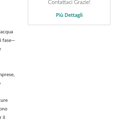
Contattaci Grazie!
Più Dettagli
d'acqua
ni fase—
e
imprese,
o
ture
sono
 il