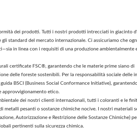
tà dei prodotti. Tutti i nostri prodotti intrecciati in giacinto 
re gli standard del mercato internazionale. Ci assicuriamo che og
iti—sia in linea con i requisiti di una produzione ambientalmente 
aturali certificate FSC®, garantendo che le materie prime siano di
ne delle foreste sostenibili. Per la responsabilità sociale delle 
e guida BSCI (Business Social Conformance Initiative), garantend
e e approvvigionamento etico.
ientale dei nostri clienti internazionali, tutti i coloranti e le fini
i di metalli pesanti o sostanze chimiche nocive. I nostri materiali 
zione, Autorizzazione e Restrizione delle Sostanze Chimiche) per
bali pertinenti sulla sicurezza chimica.