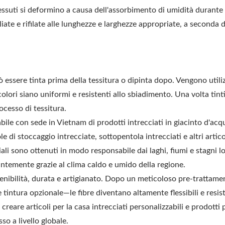
tessuti si deformino a causa dell'assorbimento di umidità durante 
iate e rifilate alle lunghezze e larghezze appropriate, a seconda d
 essere tinta prima della tessitura o dipinta dopo. Vengono utiliz
olori siano uniformi e resistenti allo sbiadimento. Una volta tinti,
cesso di tessitura.
Pergola Con Tettucc
pporto Per Amaca Da
e con sede in Vietnam di prodotti intrecciati in giacinto d'acq
Regolabile In Metal
Esterno In Acciaio
ole di stoccaggio intrecciate, sottopentola intrecciati e altri artico
iali sono ottenuti in modo responsabile dai laghi, fiumi e stagni lo
ntemente grazie al clima caldo e umido della regione.
tenibilità, durata e artigianato. Dopo un meticoloso pre-tratta
e tintura opzionale—le fibre diventano altamente flessibili e resist
creare articoli per la casa intrecciati personalizzabili e prodotti
so a livello globale.