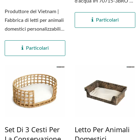
d'acqua IH 70715-3BRO di
WOODEVER è realizzato...
Produttore del Vietnam |
Particolari
Fabbrica di letti per animali
domestici personalizzabili e
sostenibili...
Particolari
Set Di 3 Cesti Per
Letto Per Animali
La Conservazione
Domestici