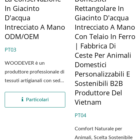
In Giacinto
Rettangolare In
D'acqua
Giacinto D'acqua
Intrecciato A Mano
Intrecciato A Mano
ODM/OEM
Con Telaio In Ferro
| Fabbrica Di
PT03
Ceste Per Animali
Domestici
WOODEVER è un
Personalizzabili E
produttore professionale di
tessuti artigianali con sede
Sostenibili B2B
in Vietnam, dedicato...
Produttore Del
Particolari
Vietnam
PT04
Comfort Naturale per
Animali, Scelta Sostenibile