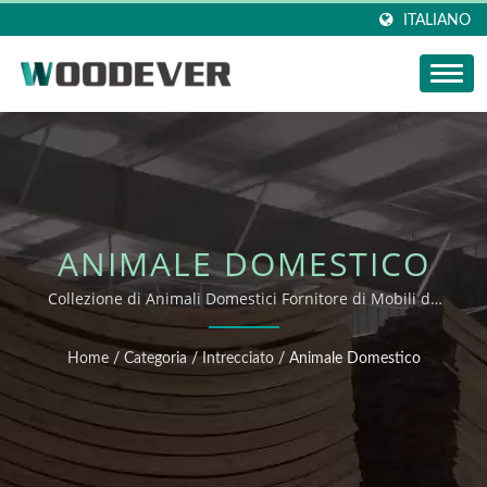
ITALIANO
ANIMALE DOMESTICO
Collezione di Animali Domestici Fornitore di Mobili da
Esterno Mobili da Interno Mobili in Legno Intrecciati
ODM OEM Fornitore Professionale .Fornitore di Mobili
Home
/
Categoria
/
Intrecciato
/
Animale Domestico
da Esterno Mobili da Interno Mobili in Legno Intrecciati
ODM OEM Fornitore Professionale