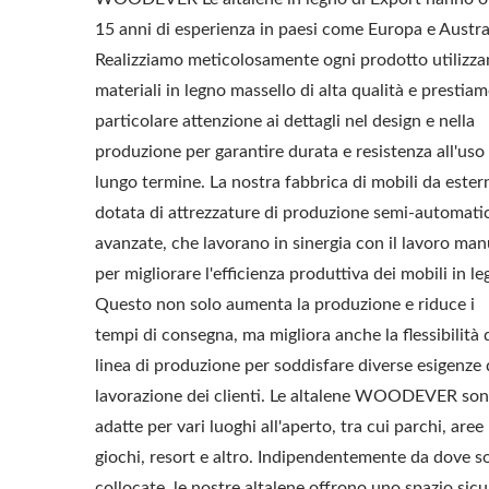
15 anni di esperienza in paesi come Europa e Austra
Realizziamo meticolosamente ogni prodotto utilizz
materiali in legno massello di alta qualità e prestia
particolare attenzione ai dettagli nel design e nella
produzione per garantire durata e resistenza all'uso
lungo termine. La nostra fabbrica di mobili da ester
dotata di attrezzature di produzione semi-automati
avanzate, che lavorano in sinergia con il lavoro man
per migliorare l'efficienza produttiva dei mobili in le
Questo non solo aumenta la produzione e riduce i
tempi di consegna, ma migliora anche la flessibilità 
linea di produzione per soddisfare diverse esigenze 
lavorazione dei clienti. Le altalene WOODEVER so
adatte per vari luoghi all'aperto, tra cui parchi, aree
giochi, resort e altro. Indipendentemente da dove s
collocate, le nostre altalene offrono uno spazio sicu