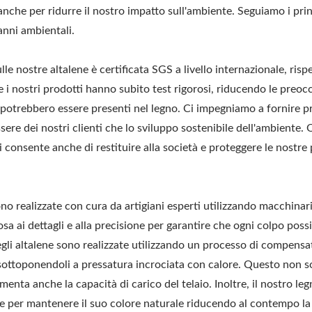
nche per ridurre il nostro impatto sull'ambiente. Seguiamo i prin
anni ambientali.
lle nostre altalene è certificata SGS a livello internazionale, ris
e i nostri prodotti hanno subito test rigorosi, riducendo le preoc
potrebbero essere presenti nel legno. Ci impegniamo a fornire p
ssere dei nostri clienti che lo sviluppo sostenibile dell'ambiente.
ci consente anche di restituire alla società e proteggere le nostre
ono realizzate con cura da artigiani esperti utilizzando macchinari
a ai dettagli e alla precisione per garantire che ogni colpo poss
egli altalene sono realizzate utilizzando un processo di compensa
e sottoponendoli a pressatura incrociata con calore. Questo non s
umenta anche la capacità di carico del telaio. Inoltre, il nostro le
le per mantenere il suo colore naturale riducendo al contempo la