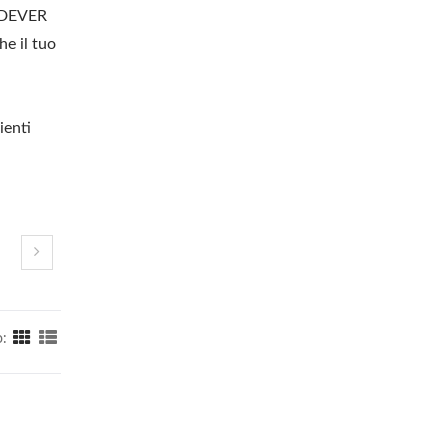
OODEVER
he il tuo
ienti
: