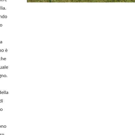
lia.
ando
mo
 a
no è
che
uale
gno.
della
di
no
ono
ro,