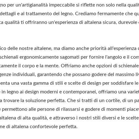
no per un'artigianalità impeccabile si riflette non solo nella quali
i dettagli e al trattamento del legno. Crediamo fermamente che q
lta qualità ti offriranno un'esperienza di altalena sicura, durevole 
o delle nostre altalene, ma diamo anche priorità all'esperienza 
 schienali ergonomicamente sagomati per fornire l'angolo e il co
etamente il corpo e la mente. Offriamo anche opzioni di schienale
sigenze individuali, garantendo che possano godere del massimo liv
senta una vasta gamma di stili e scelte di design per soddisfare l
lene in legno ai design moderni e contemporanei, offriamo una varie
trovare la soluzione perfetta. Che si tratti di un cortile, di un p
ne permettono alle persone di rilassarsi e godere di momenti piace
lena di alta qualità, e attraverso i nostri stili diversi e le scelte
ne di altalena confortevole perfetta.