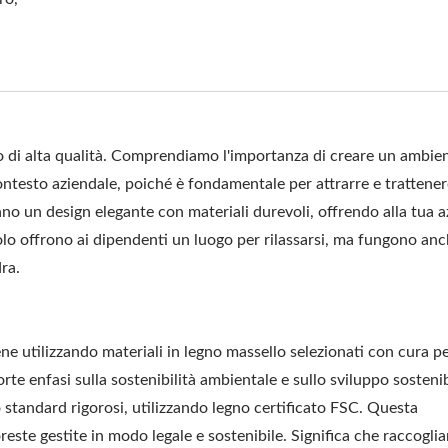
 di alta qualità. Comprendiamo l'importanza di creare un ambien
ontesto aziendale, poiché è fondamentale per attrarre e trattener
ano un design elegante con materiali durevoli, offrendo alla tua 
olo offrono ai dipendenti un luogo per rilassarsi, ma fungono an
ra.
ene utilizzando materiali in legno massello selezionati con cura p
rte enfasi sulla sostenibilità ambientale e sullo sviluppo sostenib
 standard rigorosi, utilizzando legno certificato FSC. Questa
Pergola Con Tettucc
pporto Per Amaca Da
reste gestite in modo legale e sostenibile. Significa che raccogli
Regolabile In Metal
Esterno In Acciaio