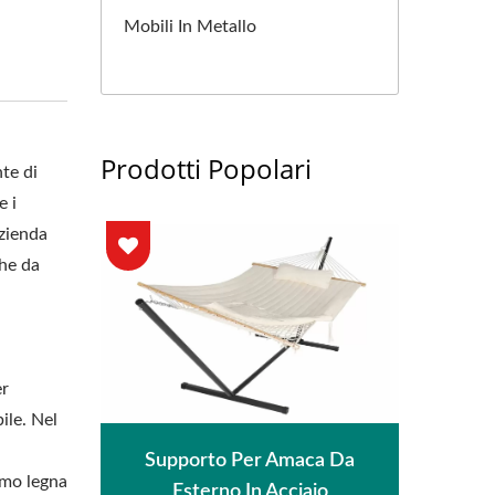
Mobili In Metallo
Prodotti Popolari
te di
e i
azienda
che da
er
ile. Nel
io
Supporto Per Amaca Da
amo legna
lo
Esterno In Acciaio