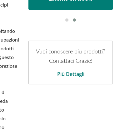
cipi
pettando
cupazioni
rodotti
Vuoi conoscere più prodotti?
 Questo
Contattaci Grazie!
 preziose
Più Dettagli
 di
ieda
to
olo
gno