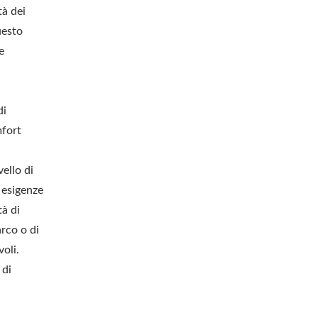
tà dei
uesto
e
di
mfort
ello di
e esigenze
tà di
arco o di
voli.
 di