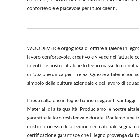
confortevole e piacevole per i tuoi clienti.
WOODEVER è orgogliosa di offrire altalene in legno
lavoro confortevole, creativo e vivace nell'attuale c
talenti. Le nostre altalene in legno massello combin
un'opzione unica per il relax. Queste altalene non s
simbolo della cultura aziendale e del lavoro di squad
I nostri altalene in legno hanno i seguenti vantaggi:
Materiali di alta qualità: Produciamo le nostre altal
garantire la loro resistenza e durata. Poniamo una fo
nostro processo di selezione dei materiali, seguiamo
Pergola Con Tettuccio
Su
certificazione garantisce che il legno provenga da fo
Regolabile In Metallo