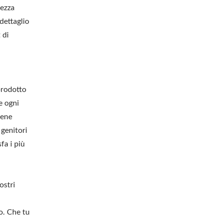
rezza
dettaglio
 di
prodotto
e ogni
lene
 genitori
fa i più
ostri
o. Che tu