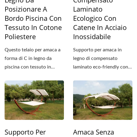
Posizionare A
Laminato
Bordo Piscina Con
Ecologico Con
Tessuto In Cotone
Catene In Acciaio
Poliestere
Inossidabile
Questo telaio per amaca a
Supporto per amaca in
forma di C in legno da
legno di compensato
piscina con tessuto in
laminato eco-friendly con
cotone poliestere è un
catene in acciaio
prodotto...
inossidabile,...
Supporto Per
Amaca Senza