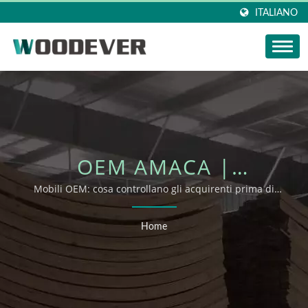
ITALIANO
OEM AMACA |
COLLEZIONI OUTDOOR
Mobili OEM: cosa controllano gli acquirenti prima di
richiedere supporto OEM/ODM
WOODEVER
Home