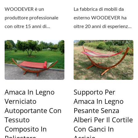
WOODEVER è un
La fabbrica di mobili da
produttore professionale
esterno WOODEVER ha
con oltre 15 anni di
oltre 20 anni di esperienza
esperienza
nella produzione di sedie...
nell'esportazione di
amache...
Amaca In Legno
Supporto Per
Verniciato
Amaca In Legno
Autoportante Con
Pesante Senza
Tessuto
Alberi Per Il Cortile
Composito In
Con Ganci In
Poliestere
Acciaio