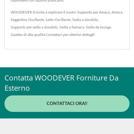
rispondere con opzioni praticabili.
WOODEVER ti invita a esplorare il nostro
Supporto per Amaca
,
Amaca
,
Seggiolino Oscillante
,
Letto Oscillante
,
Sedia a dondolo
,
Supporto per sedia a dondolo
,
Sedia a hamaca
,
Sedia da lounge
,
Gazebo
di alta qualità.
Contattaci
per ulteriori dettagli!
Contatta WOODEVER Forniture Da
Esterno
CONTATTACI ORA!!