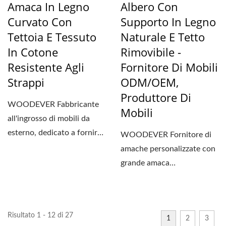
Amaca In Legno
Albero Con
Curvato Con
Supporto In Legno
Tettoia E Tessuto
Naturale E Tetto
In Cotone
Rimovibile -
Resistente Agli
Fornitore Di Mobili
Strappi
ODM/OEM,
Produttore Di
WOODEVER Fabbricante
Mobili
all'ingrosso di mobili da
esterno, dedicato a fornire
WOODEVER Fornitore di
soluzioni di mobili...
amache personalizzate con
grande amaca
autoportante. Progettata
specificamente...
Risultato 1 - 12 di 27
1
2
3