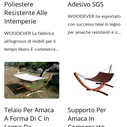
Poliestere
Adesivo SGS
Resistente Alle
WOODEVER ha esportato
Intemperie
con successo telai in legno
per amache resistenti e non
WOODEVER La fabbrica
tossici con adesivo...
all'ingrosso di mobili per il
tempo libero E-commerce
presenta questo...
Telaio Per Amaca
Supporto Per
A Forma Di C In
Amaca In
Legno Da
Compensato