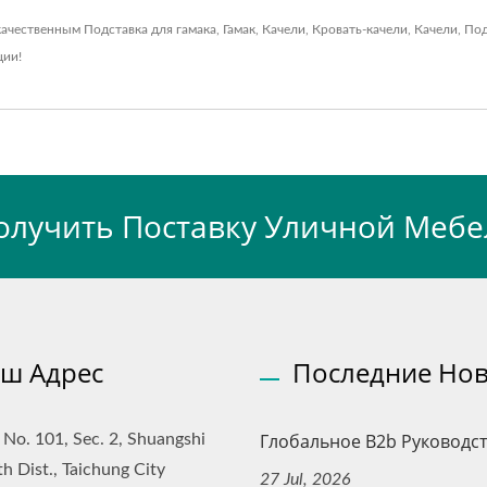
качественным
Подставка для гамака
,
Гамак
,
Качели
,
Кровать-качели
,
Качели
,
Под
ции!
олучить Поставку Уличной Мебе
ш Адрес
Последние Нов
Глобальное B2b Руководств
, No. 101, Sec. 2, Shuangshi
th Dist., Taichung City
27 Jul, 2026