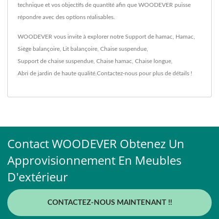
technique et vos objectifs de quantité afin que WOODEVER puisse
répondre avec des options réalisables.
WOODEVER vous invite à explorer notre
Support de hamac
,
Hamac
,
Siège balançoire
,
Lit balançoire
,
Chaise suspendue
,
Support de chaise suspendue
,
Chaise hamac
,
Chaise longue
,
Abri de jardin
de haute qualité.
Contactez-nous
pour plus de détails !
Contact WOODEVER Obtenez Un
Approvisionnement En Meubles
D'extérieur
CONTACTEZ-NOUS MAINTENANT !!