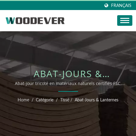
FRANÇAIS
ABAT-JOURS &
LANTERNES
Abat-jour tricoté en matériaux naturels certifiés FSC,
produits de tricotage à domicile au Vietnam avec un
service personnalisé flexible et complet.
Home
/
Catégorie
/
Tissé
/
Abat-Jours & Lanternes