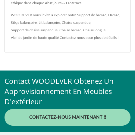
éthique dans chaque Abat-jours & Lanternes.
WOODEVER vous invite à explorer notre
Support de hamac
,
Hamac
,
Siège balançoire
,
Lit balançoire
,
Chaise suspendue
,
Support de chaise suspendue
,
Chaise hamac
,
Chaise longue
,
Abri de jardin
de haute qualité.
Contactez-nous
pour plus de détails !
Contact WOODEVER Obtenez Un
Approvisionnement En Meubles
D'extérieur
CONTACTEZ-NOUS MAINTENANT !!