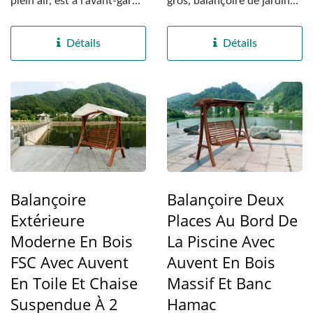
plein air, est à l'avant-garde
gros, balançoire de jardin
des préférences...
en bois FSC pour...
Détails
Détails
Balançoire
Balançoire Deux
Extérieure
Places Au Bord De
Moderne En Bois
La Piscine Avec
FSC Avec Auvent
Auvent En Bois
En Toile Et Chaise
Massif Et Banc
Suspendue À 2
Hamac