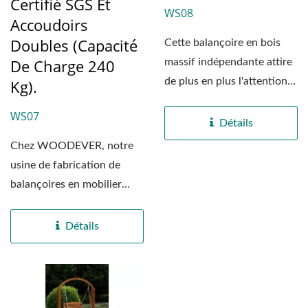
Certifié SGS Et
WS08
Accoudoirs
Doubles (capacité
Cette balançoire en bois
De Charge 240
massif indépendante attire
de plus en plus l'attention
Kg).
sur le marché...
WS07
Détails
Chez WOODEVER, notre
usine de fabrication de
balançoires en mobilier
utilise une technologie...
Détails