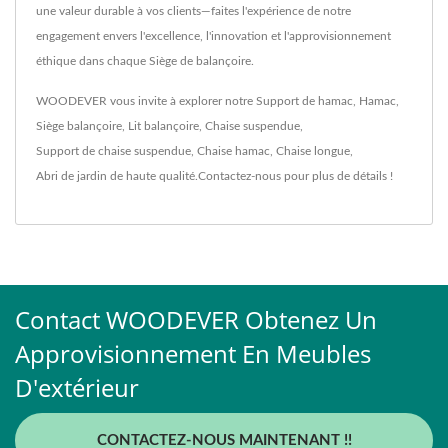
une valeur durable à vos clients—faites l'expérience de notre
engagement envers l'excellence, l'innovation et l'approvisionnement
éthique dans chaque Siège de balançoire.
WOODEVER vous invite à explorer notre
Support de hamac
,
Hamac
,
Siège balançoire
,
Lit balançoire
,
Chaise suspendue
,
Support de chaise suspendue
,
Chaise hamac
,
Chaise longue
,
Abri de jardin
de haute qualité.
Contactez-nous
pour plus de détails !
Contact WOODEVER Obtenez Un
Approvisionnement En Meubles
D'extérieur
CONTACTEZ-NOUS MAINTENANT !!