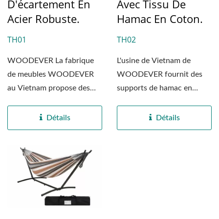
D'écartement En
Avec Tissu De
Acier Robuste.
Hamac En Coton.
TH01
TH02
WOODEVER La fabrique
L'usine de Vietnam de
de meubles WOODEVER
WOODEVER fournit des
au Vietnam propose des
supports de hamac en
hamacs en tissu double
métal portables de haute
matelassé...
qualité...
Détails
Détails