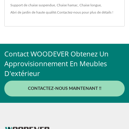
Support de chaise suspendue
,
Chaise hamac
,
Chaise longue
,
Abri de jardin
de haute qualité.
Contactez-nous
pour plus de détails !
Contact WOODEVER Obtenez Un
Approvisionnement En Meubles
D'extérieur
CONTACTEZ-NOUS MAINTENANT !!