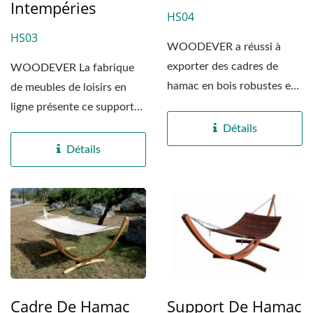
Intempéries
HS04
HS03
WOODEVER a réussi à
exporter des cadres de
WOODEVER La fabrique
hamac en bois robustes et
de meubles de loisirs en
non toxiques avec un
ligne présente ce support
adhésif...
de hamac en bois massif...
Détails
Détails
Cadre De Hamac
Support De Hamac