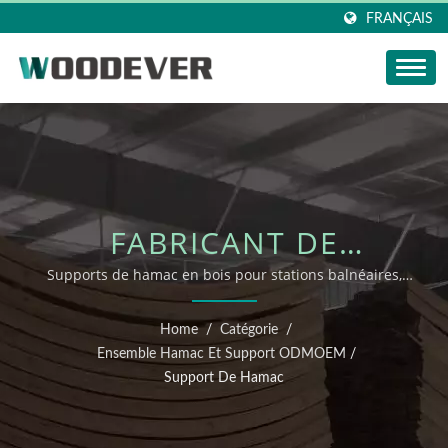
FRANÇAIS
FABRICANT DE
SUPPORTS DE HAMAC
Supports de hamac en bois pour stations balnéaires,
jardins et chaînes de distribution
POUR COLLECTIONS
Home
/
Catégorie
/
EXTÉRIEURES EN BOIS
Ensemble Hamac Et Support ODMOEM
/
Support De Hamac