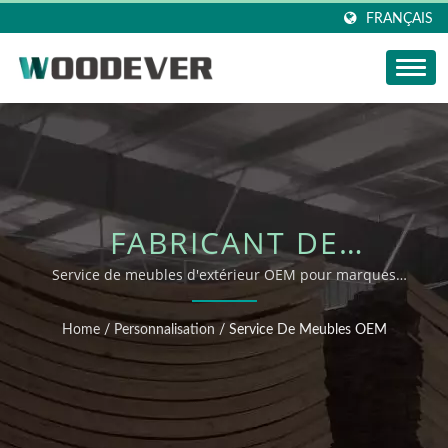
FRANÇAIS
FABRICANT DE
MEUBLES OEM POUR
Service de meubles d'extérieur OEM pour marques
mondiales
DES COLLECTIONS
Home
/
Personnalisation
/
Service De Meubles OEM
D'EXTÉRIEUR
DURABLES